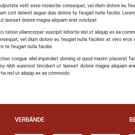
 vulputate velit esse molestie consequat, vel illum dolore eu feu
um zzril delenit augue duis dolore te feugait nulla facilisi. Lo
ut laoreet dolore magna aliquam erat volutpat.
ci tation ullamcorper suscipit lobortis nisl ut aliquip ex ea co
nsequat, vel illum dolore eu feugiat nulla facilisis at vero ero
 te feugait nulla facilisi.
ption congue nihil imperdiet doming id quod mazim placerat fa
y nibh euismod tincidunt ut laoreet dolore magna aliquam era
rtis nisl ut aliquip ex ea commodo
VERBÄNDE
B