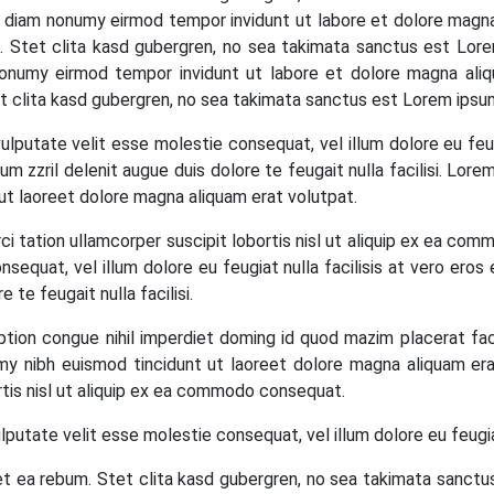
ed diam nonumy eirmod tempor invidunt ut labore et dolore magn
 Stet clita kasd gubergren, no sea takimata sanctus est Lore
nonumy eirmod tempor invidunt ut labore et dolore magna ali
 clita kasd gubergren, no sea takimata sanctus est Lorem ipsum
 vulputate velit esse molestie consequat, vel illum dolore eu feu
um zzril delenit augue duis dolore te feugait nulla facilisi. Lo
ut laoreet dolore magna aliquam erat volutpat.
ci tation ullamcorper suscipit lobortis nisl ut aliquip ex ea co
nsequat, vel illum dolore eu feugiat nulla facilisis at vero ero
 te feugait nulla facilisi.
ption congue nihil imperdiet doming id quod mazim placerat fa
y nibh euismod tincidunt ut laoreet dolore magna aliquam era
rtis nisl ut aliquip ex ea commodo consequat.
ulputate velit esse molestie consequat, vel illum dolore eu feugiat
t ea rebum. Stet clita kasd gubergren, no sea takimata sanct