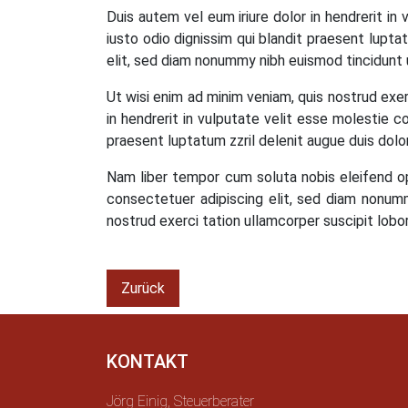
Duis autem vel eum iriure dolor in hendrerit in
iusto odio dignissim qui blandit praesent luptat
elit, sed diam nonummy nibh euismod tincidunt 
Ut wisi enim ad minim veniam, quis nostrud exer
in hendrerit in vulputate velit esse molestie co
praesent luptatum zzril delenit augue duis dolore
Nam liber tempor cum soluta nobis eleifend o
consectetuer adipiscing elit, sed diam nonumm
nostrud exerci tation ullamcorper suscipit lobo
Zurück
KONTAKT
Jörg Einig, Steuerberater