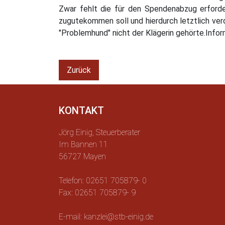
Zwar fehlt die für den Spendenabzug erforde
zugutekommen soll und hierdurch letztlich verd
"Problemhund" nicht der Klägerin gehörte.Inf
Zurück
KONTAKT
Jörg Einig, Steuerberater
Im Bannen 11
56727 Mayen
Telefon: 02651 705879- 0
Fax: 02651 705879- 9
E-mail: kanzlei@stb-einig.de