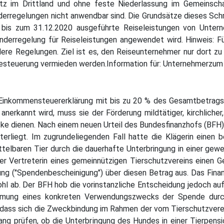
itz im Drittland und ohne feste Niederlassung im Gemeinsc
nderregelungen nicht anwendbar sind. Die Grundsätze dieses Schr
 bis zum 31.12.2020 ausgeführte Reiseleistungen von Untern
nderregelung für Reiseleistungen angewendet wird. Hinweis: F
 Regelungen. Ziel ist es, den Reiseunternehmer nur dort zu b
esteuerung vermieden werden.Information für: Unternehmerzu
 Einkommensteuererklärung mit bis zu 20 % des Gesamtbetrag
rkannt wird, muss sie der Förderung mildtätiger, kirchlicher, 
e dienen. Nach einem neuen Urteil des Bundesfinanzhofs (BFH)
rliegt. Im zugrundeliegenden Fall hatte die Klägerin einen 
elbaren Tier durch die dauerhafte Unterbringung in einer gewer
er Vertreterin eines gemeinnützigen Tierschutzvereins einen 
ng ("Spendenbescheinigung") über diesen Betrag aus. Das Fina
l ab. Der BFH hob die vorinstanzliche Entscheidung jedoch auf
mmung eines konkreten Verwendungszwecks der Spende durch
s, dass sich die Zweckbindung im Rahmen der vom Tierschutzver
g prüfen, ob die Unterbringung des Hundes in einer Tierpensio