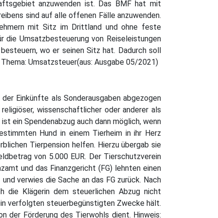
haftsgebiet anzuwenden ist. Das BMF hat mit
eibens sind auf alle offenen Fälle anzuwenden.
ehmern mit Sitz im Drittland und ohne feste
ür die Umsatzbesteuerung von Reiseleistungen
esteuern, wo er seinen Sitz hat. Dadurch soll
m Thema: Umsatzsteuer(aus: Ausgabe 05/2021)
s der Einkünfte als Sonderausgaben abgezogen
religiöser, wissenschaftlicher oder anderer als
 ist ein Spendenabzug auch dann möglich, wenn
bestimmten Hund in einem Tierheim in ihr Herz
blichen Tierpension helfen. Hierzu übergab sie
Geldbetrag von 5.000 EUR. Der Tierschutzverein
nzamt und das Finanzgericht (FG) lehnten einen
 und verwies die Sache an das FG zurück. Nach
 die Klägerin dem steuerlichen Abzug nicht
ein verfolgten steuerbegünstigten Zwecke hält.
n der Förderung des Tierwohls dient. Hinweis: