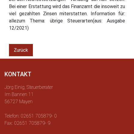
Bei einer Erstattung wird das Finanzamt die insoweit zu
viel gezahlten Zinsen miterstatten. Information für:
allezum Thema: übrige Steuerarten(aus: Ausgabe
12/2021)
Zurück
KONTAKT
Jörg Einig, Steuerberater
Im Bannen 11
56727 Mayen
Telefon: 02651 705879- 0
Fax: 02651 705879- 9