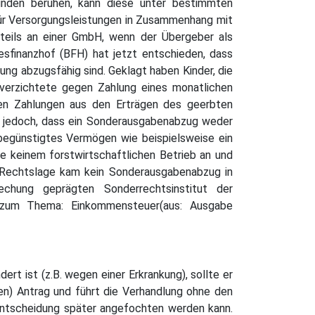
ründen beruhen, kann diese unter bestimmten
ür Versorgungsleistungen in Zusammenhang mit
teils an einer GmbH, wenn der Übergeber als
sfinanzhof (BFH) hat jetzt entschieden, dass
ung abzugsfähig sind. Geklagt haben Kinder, die
verzichtete gegen Zahlung eines monatlichen
chen Zahlungen aus den Erträgen des geerbten
te jedoch, dass ein Sonderausgabenabzug weder
 begünstigtes Vermögen wie beispielsweise ein
e keinem forstwirtschaftlichen Betrieb an und
 Rechtslage kam kein Sonderausgabenabzug in
chung geprägten Sonderrechtsinstitut der
lezum Thema: Einkommensteuer(aus: Ausgabe
rt ist (z.B. wegen einer Erkrankung), sollte er
ten) Antrag und führt die Verhandlung ohne den
 Entscheidung später angefochten werden kann.