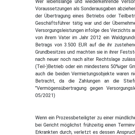
Wer lebenslange und wiederkehrende Versorg
Voraussetzungen als Sonderausgaben abziehen
der Übertragung eines Betriebs oder Teilbe
Geschäftsführer tätig war und der Übernehme
Versorgungsleistungen infolge des Verzichts au
von ihrem Vater im Jahr 2012 ein Waldgrund
Betrags von 3.500 EUR auf die ihr zustehend
Grundbesitzes und machten sie in ihrer Fests
nach neuer noch nach alter Rechtslage zuläss
(Teil-)Betrieb oder ein mindestens 50%iger G
auch die beiden Vermietungsobjekte waren n
Betracht, da die Zahlungen an die Stief
"Vermögensübertragung gegen Versorgungsl
05/2021)
Wenn ein Prozessbeteiligter zu einer mündliche
bei Gericht möglichst frühzeitig einen Termin
Erkrankten durch, verletzt es dessen Anspruc