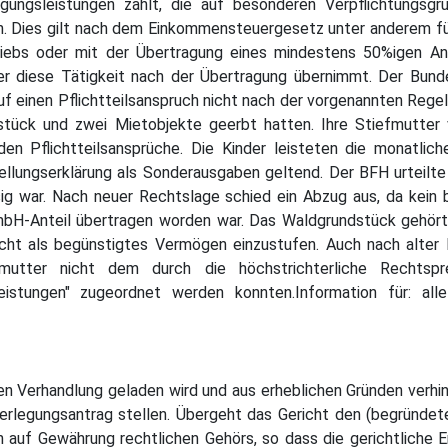
ungsleistungen zahlt, die auf besonderen Verpflichtungsg
. Dies gilt nach dem Einkommensteuergesetz unter anderem f
triebs oder mit der Übertragung eines mindestens 50%igen An
r diese Tätigkeit nach der Übertragung übernimmt. Der Bunde
f einen Pflichtteilsanspruch nicht nach der vorgenannten Regel
stück und zwei Mietobjekte geerbt hatten. Ihre Stiefmutter 
en Pflichtteilsansprüche. Die Kinder leisteten die monatli
tellungserklärung als Sonderausgaben geltend. Der BFH urteil
ig war. Nach neuer Rechtslage schied ein Abzug aus, da kein
mbH-Anteil übertragen worden war. Das Waldgrundstück gehört
icht als begünstigtes Vermögen einzustufen. Auch nach alter
mutter nicht dem durch die höchstrichterliche Rechtspre
eistungen" zugeordnet werden konnten.Information für: al
n Verhandlung geladen wird und aus erheblichen Gründen verhinde
verlegungsantrag stellen. Übergeht das Gericht den (begründe
h auf Gewährung rechtlichen Gehörs, so dass die gerichtliche