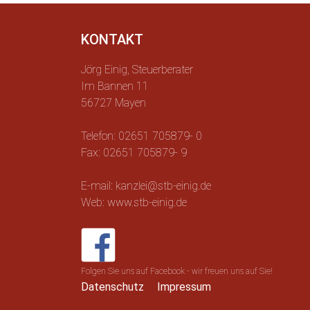
KONTAKT
Jörg Einig, Steuerberater
Im Bannen 11
56727 Mayen
Telefon: 02651 705879- 0
Fax: 02651 705879- 9
E-mail: kanzlei@stb-einig.de
Web: www.stb-einig.de
Folgen Sie uns auf Facebook - wir freuen uns auf Sie!
Datenschutz
Impressum