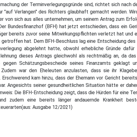
tmachung der Terminverlegungsgründe sind, richtet sich nach d
r "auf Verlangen" des Richters glaubhaft gemacht werden. Wird
r von sich aus alles unternehmen, um seinem Antrag zum Erfolg 
 Der Bundesfinanzhof (BFH) hat jetzt entschieden, dass ein Ger
äger bereits zuvor seine Mitwirkungspflichten verletzt hat und 
g getroffen hat. Dem BFH-Beschluss lag eine Entscheidung des 
nverlegung abgelehnt hatte, obwohl erhebliche Gründe dafür 
lehnung dieses Antrags gleichwohl als rechtmäßig an, da das
te gegen Schätzungsbescheide seines Finanzamts geklagt und
. Zudem war den Eheleuten anzulasten, dass sie ihr Klageb
. Erschwerend kam hinzu, dass der Ehemann vor Gericht bereits
ar. Angesichts seiner gesundheitlichen Situation hätte er dahe
nweis: Die BFH-Entscheidung zeigt, dass die Hürden für eine Te
und zudem eine bereits länger andauernde Krankheit beste
Steuerarten(aus: Ausgabe 12/2021)