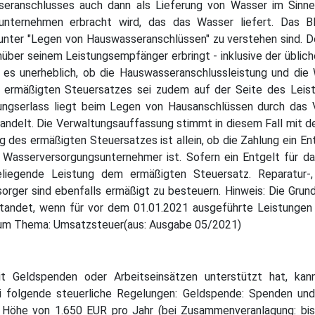
eranschlusses auch dann als Lieferung von Wasser im Sinn
unternehmen erbracht wird, das das Wasser liefert. Das
nter "Legen von Hauswasseranschlüssen" zu verstehen sind. Dem
über seinem Leistungsempfänger erbringt - inklusive der üblich
s unerheblich, ob die Hauswasseranschlussleistung und die 
 ermäßigten Steuersatzes sei zudem auf der Seite des Leist
serlass liegt beim Legen von Hausanschlüssen durch das V
andelt. Die Verwaltungsauffassung stimmt in diesem Fall mit 
 des ermäßigten Steuersatzes ist allein, ob die Zahlung ein En
Wasserversorgungsunternehmer ist. Sofern ein Entgelt für d
deliegende Leistung dem ermäßigten Steuersatz. Reparatur-
ger sind ebenfalls ermäßigt zu besteuern. Hinweis: Die Grund
standet, wenn für vor dem 01.01.2021 ausgeführte Leistunge
zum Thema: Umsatzsteuer(aus: Ausgabe 05/2021)
t Geldspenden oder Arbeitseinsätzen unterstützt hat, kan
 folgende steuerliche Regelungen: Geldspende: Spenden und 
r Höhe von 1.650 EUR pro Jahr (bei Zusammenveranlagung: bis