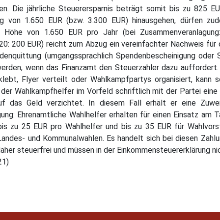
n. Die jährliche Steuerersparnis beträgt somit bis zu 825 E
rag von 1.650 EUR (bzw. 3.300 EUR) hinausgehen, dürfen zu
r Höhe von 1.650 EUR pro Jahr (bei Zusammenveranlagung:
020: 200 EUR) reicht zum Abzug ein vereinfachter Nachweis für
denquittung (umgangssprachlich Spendenbescheinigung oder Spe
den, wenn das Finanzamt den Steuerzahler dazu auffordert. A
klebt, Flyer verteilt oder Wahlkampfpartys organisiert, kann 
s der Wahlkampfhelfer im Vorfeld schriftlich mit der Partei ei
uf das Geld verzichtet. In diesem Fall erhält er eine Zu
g: Ehrenamtliche Wahlhelfer erhalten für einen Einsatz am T
bis zu 25 EUR pro Wahlhelfer und bis zu 35 EUR für Wahlvor
 Landes- und Kommunalwahlen. Es handelt sich bei diesen Zahl
 daher steuerfrei und müssen in der Einkommensteuererklärung ni
21)