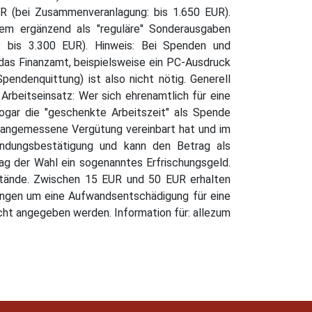
UR (bei Zusammenveranlagung: bis 1.650 EUR).
dem ergänzend als "reguläre" Sonderausgaben
 bis 3.300 EUR). Hinweis: Bei Spenden und
 das Finanzamt, beispielsweise ein PC-Ausdruck
ndenquittung) ist also nicht nötig. Generell
rbeitseinsatz: Wer sich ehrenamtlich für eine
sogar die "geschenkte Arbeitszeit" als Spende
ne angemessene Vergütung vereinbart hat und im
wendungsbestätigung und kann den Betrag als
ag der Wahl ein sogenanntes Erfrischungsgeld.
stände. Zwischen 15 EUR und 50 EUR erhalten
ungen um eine Aufwandsentschädigung für eine
cht angegeben werden. Information für: allezum