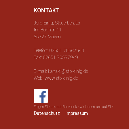
KONTAKT
Jörg Einig, Steuerberater
Im Bannen 11
56727 Mayen
Telefon: 02651 705879- 0
Fax: 02651 705879- 9
E-mail: kanzlei@stb-einig.de
Web: www.stb-einig.de
Folgen Sie uns auf Facebook - wir freuen uns auf Sie!
Datenschutz
Impressum