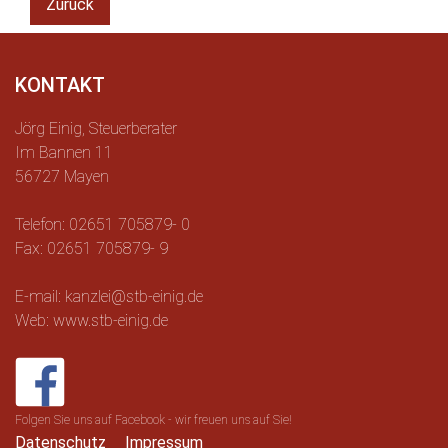
Zurück
KONTAKT
Jörg Einig, Steuerberater
Im Bannen 11
56727 Mayen
Telefon: 02651 705879- 0
Fax: 02651 705879- 9
E-mail: kanzlei@stb-einig.de
Web: www.stb-einig.de
Folgen Sie uns auf Facebook - wir freuen uns auf Sie!
Datenschutz
Impressum