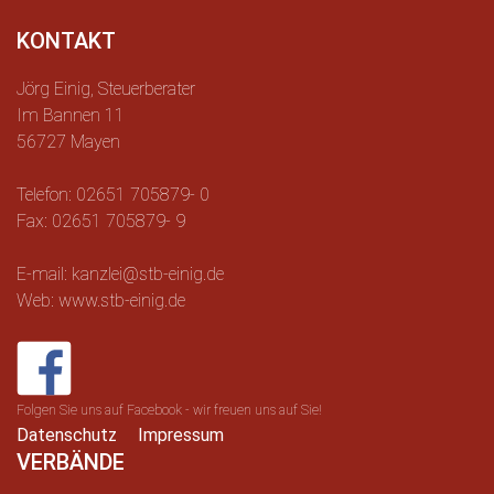
KONTAKT
Jörg Einig, Steuerberater
Im Bannen 11
56727 Mayen
Telefon: 02651 705879- 0
Fax: 02651 705879- 9
E-mail: kanzlei@stb-einig.de
Web: www.stb-einig.de
Folgen Sie uns auf Facebook - wir freuen uns auf Sie!
Datenschutz
Impressum
VERBÄNDE