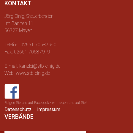
KONTAKT
Jörg Einig, Steuerberater
Im Bannen 11
56727 Mayen
Telefon: 02651 705879- 0
Fax: 02651 705879- 9
E-mail: kanzlei@stb-einig.de
Web: www.stb-einig.de
Folgen Sie uns auf Facebook - wir freuen uns auf Sie!
Datenschutz
Impressum
VERBÄNDE