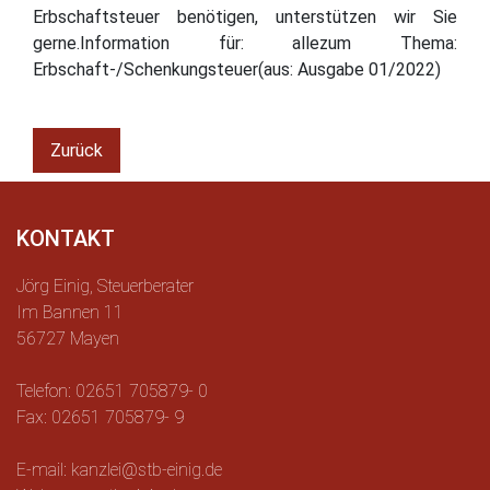
Erbschaftsteuer benötigen, unterstützen wir Sie
gerne.Information für: allezum Thema:
Erbschaft-/Schenkungsteuer(aus: Ausgabe 01/2022)
Zurück
KONTAKT
Jörg Einig, Steuerberater
Im Bannen 11
56727 Mayen
Telefon: 02651 705879- 0
Fax: 02651 705879- 9
E-mail: kanzlei@stb-einig.de