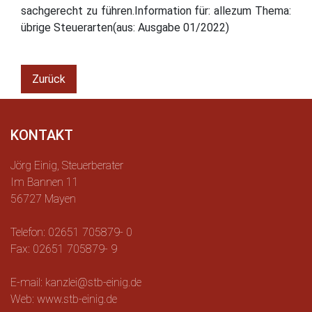
sachgerecht zu führen.Information für: allezum Thema:
übrige Steuerarten(aus: Ausgabe 01/2022)
Zurück
KONTAKT
Jörg Einig, Steuerberater
Im Bannen 11
56727 Mayen
Telefon: 02651 705879- 0
Fax: 02651 705879- 9
E-mail: kanzlei@stb-einig.de
Web: www.stb-einig.de