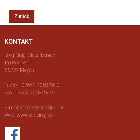
Zurück
KONTAKT
Jörg Einig, Steuerberater
Im Bannen 11
56727 Mayen
Telefon: 02651 705879- 0
Fax: 02651 705879- 9
E-mail: kanzlei@stb-einig.de
Web: www.stb-einig.de