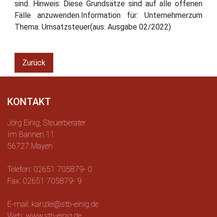
sind. Hinweis: Diese Grundsätze sind auf alle offenen
Fälle anzuwenden.Information für: Unternehmerzum
Thema: Umsatzsteuer(aus: Ausgabe 02/2022)
Zurück
KONTAKT
Jörg Einig, Steuerberater
Im Bannen 11
56727 Mayen
Telefon: 02651 705879- 0
Fax: 02651 705879- 9
E-mail: kanzlei@stb-einig.de
Web: www.stb-einig.de