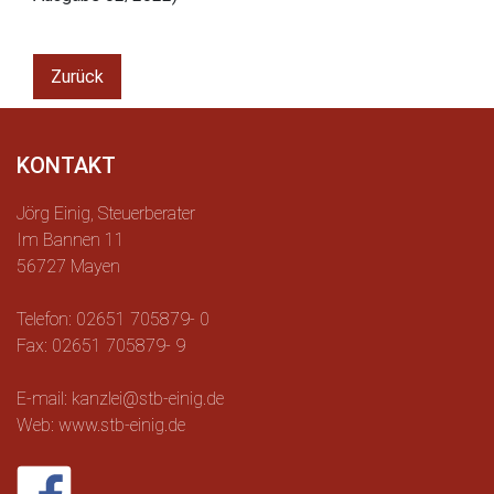
Zurück
KONTAKT
Jörg Einig, Steuerberater
Im Bannen 11
56727 Mayen
Telefon: 02651 705879- 0
Fax: 02651 705879- 9
E-mail: kanzlei@stb-einig.de
Web: www.stb-einig.de