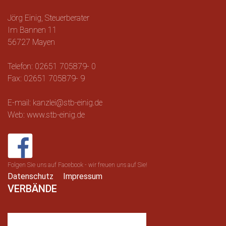
Jörg Einig, Steuerberater
Im Bannen 11
56727 Mayen
Telefon: 02651 705879- 0
Fax: 02651 705879- 9
E-mail: kanzlei@stb-einig.de
Web: www.stb-einig.de
Folgen Sie uns auf Facebook - wir freuen uns auf Sie!
Datenschutz
Impressum
VERBÄNDE