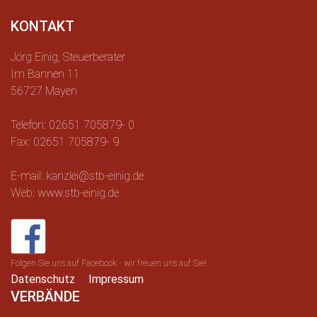
KONTAKT
Jörg Einig, Steuerberater
Im Bannen 11
56727 Mayen
Telefon: 02651 705879- 0
Fax: 02651 705879- 9
E-mail: kanzlei@stb-einig.de
Web: www.stb-einig.de
Folgen Sie uns auf Facebook - wir freuen uns auf Sie!
Datenschutz
Impressum
VERBÄNDE