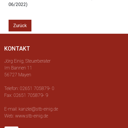
06/2022)
Zurück
KONTAKT
Jörg Einig, Steuerberater
Im Bannen 11
56727 Mayen
Telefon: 02651 705879- 0
Fax: 02651 705879- 9
E-mail: kanzlei@stb-einig.de
Web: www.stb-einig.de