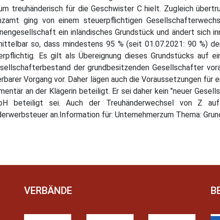
rum treuhänderisch für die Geschwister C hielt. Zugleich übertr
anzamt ging von einem steuerpflichtigen Gesellschafterwe
engesellschaft ein inländisches Grundstück und ändert sich inn
mittelbar so, dass mindestens 95 % (seit 01.07.2021: 90 %) d
erpflichtig. Es gilt als Übereignung dieses Grundstücks auf e
sellschafterbestand der grundbesitzenden Gesellschafter vor
erbarer Vorgang vor. Daher lägen auch die Voraussetzungen für 
ementär an der Klägerin beteiligt. Er sei daher kein "neuer Gese
bH beteiligt sei. Auch der Treuhänderwechsel von Z auf
nderwerbsteuer an.Information für: Unternehmerzum Thema: Gru
VERBÄNDE
B