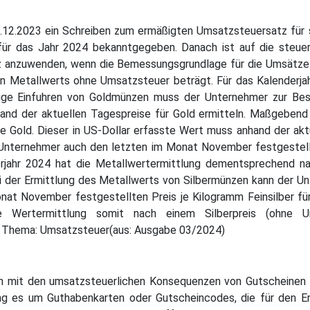
.12.2023 ein Schreiben zum ermäßigten Umsatzsteuersatz für 
s für das Jahr 2024 bekanntgegeben. Danach ist auf die steue
z anzuwenden, wenn die Bemessungsgrundlage für die Umsätze 
 Metallwerts ohne Umsatzsteuer beträgt. Für das Kalenderjahr
htige Einfuhren von Goldmünzen muss der Unternehmer zur B
and der aktuellen Tagespreise für Gold ermitteln. Maßgebend 
nze Gold. Dieser in US-Dollar erfasste Wert muss anhand der a
 Unternehmer auch den letzten im Monat November festgestell
derjahr 2024 hat die Metallwertermittlung dementsprechend n
i der Ermittlung des Metallwerts von Silbermünzen kann der Un
nat November festgestellten Preis je Kilogramm Feinsilber fü
ie Wertermittlung somit nach einem Silberpreis (ohne
m Thema: Umsatzsteuer(aus: Ausgabe 03/2024)
h mit den umsatzsteuerlichen Konsequenzen von Gutscheinen üb
ing es um Guthabenkarten oder Gutscheincodes, die für den Er