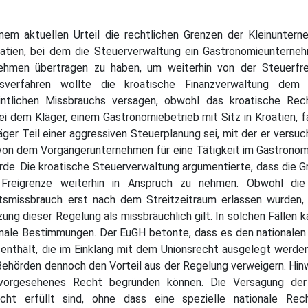
nem aktuellen Urteil die rechtlichen Grenzen der Kleinuntern
Kroatien, bei dem die Steuerverwaltung ein Gastronomieunterne
rnehmen übertragen zu haben, um weiterhin von der Steuerfre
sverfahren wollte die kroatische Finanzverwaltung dem S
ntlichen Missbrauchs versagen, obwohl das kroatische Rech
ei dem Kläger, einem Gastronomiebetrieb mit Sitz in Kroatien, f
ger Teil einer aggressiven Steuerplanung sei, mit der er versu
ch von dem Vorgängerunternehmen für eine Tätigkeit im Gastrono
rde. Die kroatische Steuerverwaltung argumentierte, dass die 
 Freigrenze weiterhin in Anspruch zu nehmen. Obwohl die 
tsmissbrauch erst nach dem Streitzeitraum erlassen wurden, 
g dieser Regelung als missbräuchlich gilt. In solchen Fällen k
nale Bestimmungen. Der EuGH betonte, dass es den nationalen G
nthält, die im Einklang mit dem Unionsrecht ausgelegt werden
hörden dennoch den Vorteil aus der Regelung verweigern. Hinwei
 vorgesehenes Recht begründen können. Die Versagung der
 erfüllt sind, ohne dass eine spezielle nationale Rechtsg