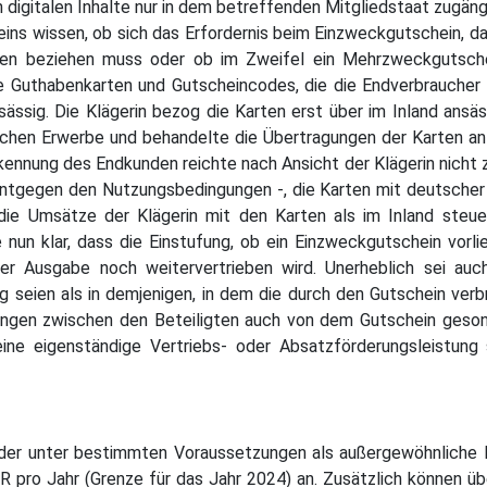
n digitalen Inhalte nur in dem betreffenden Mitgliedstaat zugän
ins wissen, ob sich das Erfordernis beim Einzweckgutschein, d
gen beziehen muss oder ob im Zweifel ein Mehrzweckgutschein
 Guthabenkarten und Gutscheincodes, die die Endverbraucher z
ässig. Die Klägerin bezog die Karten erst über im Inland ans
lichen Erwerbe und behandelte die Übertragungen der Karten a
nnung des Endkunden reichte nach Ansicht der Klägerin nicht 
entgegen den Nutzungsbedingungen -, die Karten mit deutsche
die Umsätze der Klägerin mit den Karten als im Inland steue
 nun klar, dass die Einstufung, ob ein Einzweckgutschein vorli
ner Ausgabe noch weitervertrieben wird. Unerheblich sei au
ig seien als in demjenigen, in dem die durch den Gutschein ve
ungen zwischen den Beteiligten auch von dem Gutschein geson
ine eigenständige Vertriebs- oder Absatzförderungsleistung
inder unter bestimmten Voraussetzungen als außergewöhnliche
R pro Jahr (Grenze für das Jahr 2024) an. Zusätzlich können 