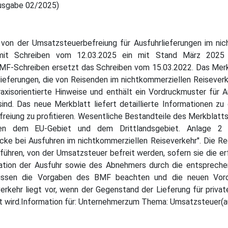
usgabe 02/2025)
on der Umsatzsteuerbefreiung für Ausfuhrlieferungen im nich
 mit Schreiben vom 12.03.2025 ein mit Stand März 2025 a
BMF-Schreiben ersetzt das Schreiben vom 15.03.2022. Das Merk
lieferungen, die von Reisenden im nichtkommerziellen Reiseverk
isorientierte Hinweise und enthält ein Vordruckmuster für A
ind. Das neue Merkblatt liefert detaillierte Informationen z
eiung zu profitieren. Wesentliche Bestandteile des Merkblatts s
hen dem EU-Gebiet und dem Drittlandsgebiet. Anlage 2 
 bei Ausfuhren im nichtkommerziellen Reiseverkehr". Die Reg
ühren, von der Umsatzsteuer befreit werden, sofern sie die erf
ion der Ausfuhr sowie des Abnehmers durch die entsprechen
ssen die Vorgaben des BMF beachten und die neuen Vordru
erkehr liegt vor, wenn der Gegenstand der Lieferung für priv
rt wird.Information für: Unternehmerzum Thema: Umsatzsteuer(