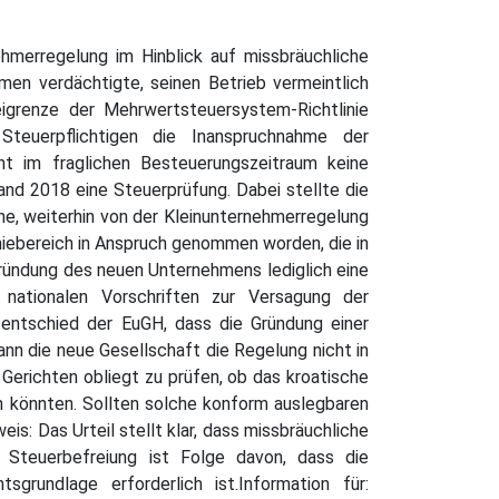
ehmerregelung im Hinblick auf missbräuchliche
hmen verdächtigte, seinen Betrieb vermeintlich
igrenze der Mehrwertsteuersystem-Richtlinie
teuerpflichtigen die Inanspruchnahme der
t im fraglichen Besteuerungszeitraum keine
and 2018 eine Steuerprüfung. Dabei stellte die
che, weiterhin von der Kleinunternehmerregelung
miebereich in Anspruch genommen worden, die in
Gründung des neuen Unternehmens lediglich eine
nationalen Vorschriften zur Versagung der
entschied der EuGH, dass die Gründung einer
ann die neue Gesellschaft die Regelung nicht in
erichten obliegt zu prüfen, ob das kroatische
 könnten. Sollten solche konform auslegbaren
s: Das Urteil stellt klar, dass missbräuchliche
 Steuerbefreiung ist Folge davon, dass die
rundlage erforderlich ist.Information für: