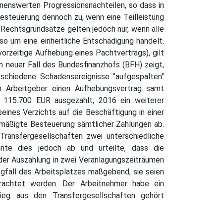
nnenswerten Progressionsnachteilen, so dass in
Besteuerung dennoch zu, wenn eine Teilleistung
 Rechtsgrundsätze gelten jedoch nur, wenn alle
lso um eine einheitliche Entschädigung handelt.
orzeitige Aufhebung eines Pachtvertrags), gilt
in neuer Fall des Bundesfinanzhofs (BFH) zeigt,
schiedene Schadensereignisse "aufgespalten"
m Arbeitgeber einen Aufhebungsvertrag samt
n 115.700 EUR ausgezahlt, 2016 ein weiterer
eines Verzichts auf die Beschäftigung in einer
rmäßigte Besteuerung sämtlicher Zahlungen ab.
ransfergesellschaften zwei unterschiedliche
nte dies jedoch ab und urteilte, dass die
 der Auszahlung in zwei Veranlagungszeiträumen
egfall des Arbeitsplatzes maßgebend, sie seien
trachtet werden. Der Arbeitnehmer habe ein
ieg aus den Transfergesellschaften gehört