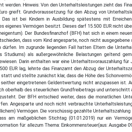
 werden. Hinweis: Von den Unterhaltsleistungen zieht das Fin
uro greift. Grundvoraussetzung für den Abzug von Unterhaltslei
Das ist bei Kindern in Ausbildung spätestens mit Erreichen
nges eigenes Vermögen besitzt. Dieses darf 15.500 EUR nicht übe
gentum). Der Bundesfinanzhof (BFH) hat sich in einem neuen 
hieden, dass vom Kind angesparte, noch nicht ausgegebene mo
rfen. Im zugrunde liegenden Fall hatten Eltern die Unterhalt
des Studiums) als außergewöhnliche Belastungen geltend g
wiesen. Darin enthalten war eine Unterhaltsvorauszahlung für
500 EUR lag, lehnte das Finanzamt den Abzug der Unterhaltsza
statt und stellte zunächst klar, dass die Höhe des Schonvermö
r seither eingetretenen Geldentwertung nicht anzupassen ist.
h oberhalb des steuerlichen Grundfreibetrags und unterschritt
zusteht. Der BFH entschied weiter, dass die monatlichen Unter
n. Angesparte und noch nicht verbrauchte Unterhaltsleistung
dlichem) Vermögen. Die vorschüssig gezahlte Unterhaltszahlung 
ass am maßgeblichen Stichtag (01.01.2019) nur ein Vermög
nformation für: allezum Thema: Einkommensteuer(aus: Ausgabe 