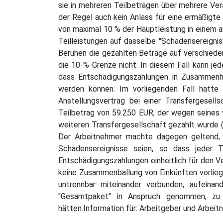
sie in mehreren Teilbeträgen über mehrere Ver
der Regel auch kein Anlass für eine ermäßigte
von maximal 10 % der Hauptleistung in einem a
Teilleistungen auf dasselbe "Schadensereignis"
Beruhen die gezahlten Beträge auf verschieden
die 10-%-Grenze nicht. In diesem Fall kann jed
dass Entschädigungszahlungen in Zusammenha
werden können. Im vorliegenden Fall hatte
Anstellungsvertrag bei einer Transfergesel
Teilbetrag von 59.250 EUR, der wegen seines v
weiteren Transfergesellschaft gezahlt wurde 
Der Arbeitnehmer machte dagegen geltend, d
Schadensereignisse seien, so dass jeder 
Entschädigungszahlungen einheitlich für den V
keine Zusammenballung von Einkünften vorliege
untrennbar miteinander verbunden, aufeina
"Gesamtpaket" in Anspruch genommen, zu d
hätten.Information für: Arbeitgeber und Arb