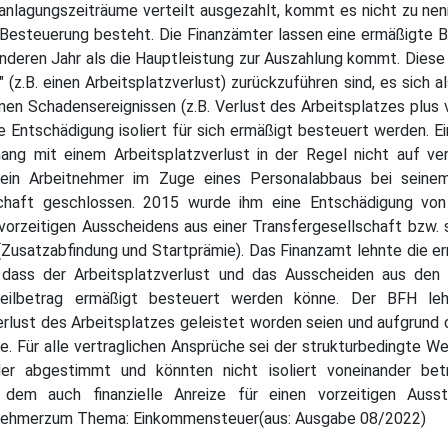
anlagungszeiträume verteilt ausgezahlt, kommt es nicht zu ne
 Besteuerung besteht. Die Finanzämter lassen eine ermäßigte 
nderen Jahr als die Hauptleistung zur Auszahlung kommt. Diese
 (z.B. einen Arbeitsplatzverlust) zurückzuführen sind, es sich a
en Schadensereignissen (z.B. Verlust des Arbeitsplatzes plus v
e Entschädigung isoliert für sich ermäßigt besteuert werden. E
ng mit einem Arbeitsplatzverlust in der Regel nicht auf ver
 ein Arbeitnehmer im Zuge eines Personalabbaus bei seine
lschaft geschlossen. 2015 wurde ihm eine Entschädigung vo
orzeitigen Ausscheidens aus einer Transfergesellschaft bzw. s
(Zusatzabfindung und Startprämie). Das Finanzamt lehnte die e
ass der Arbeitsplatzverlust und das Ausscheiden aus den T
Teilbetrag ermäßigt besteuert werden könne. Der BFH leh
erlust des Arbeitsplatzes geleistet worden seien und aufgrund
. Für alle vertraglichen Ansprüche sei der strukturbedingte W
nder abgestimmt und könnten nicht isoliert voneinander be
em auch finanzielle Anreize für einen vorzeitigen Ausst
eitnehmerzum Thema: Einkommensteuer(aus: Ausgabe 08/2022)