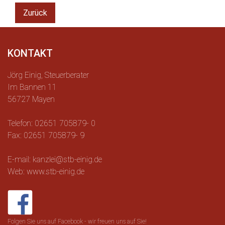
Zurück
KONTAKT
Jörg Einig, Steuerberater
Im Bannen 11
56727 Mayen
Telefon: 02651 705879- 0
Fax: 02651 705879- 9
E-mail: kanzlei@stb-einig.de
Web: www.stb-einig.de
Folgen Sie uns auf Facebook - wir freuen uns auf Sie!