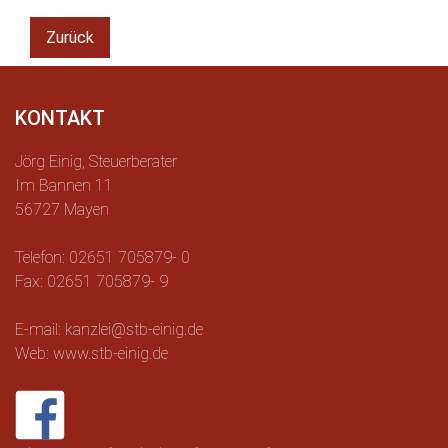
Zurück
KONTAKT
Jörg Einig, Steuerberater
Im Bannen 11
56727 Mayen
Telefon: 02651 705879- 0
Fax: 02651 705879- 9
E-mail: kanzlei@stb-einig.de
Web: www.stb-einig.de