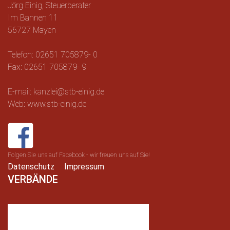
Jörg Einig, Steuerberater
Im Bannen 11
56727 Mayen
Telefon: 02651 705879- 0
Fax: 02651 705879- 9
E-mail: kanzlei@stb-einig.de
Web: www.stb-einig.de
Folgen Sie uns auf Facebook - wir freuen uns auf Sie!
Datenschutz
Impressum
VERBÄNDE