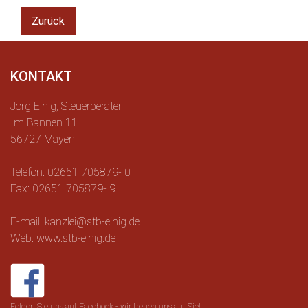
Zurück
KONTAKT
Jörg Einig, Steuerberater
Im Bannen 11
56727 Mayen
Telefon: 02651 705879- 0
Fax: 02651 705879- 9
E-mail: kanzlei@stb-einig.de
Web: www.stb-einig.de
Folgen Sie uns auf Facebook - wir freuen uns auf Sie!