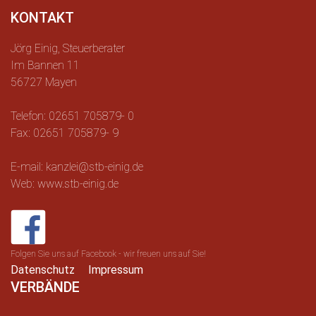
KONTAKT
Jörg Einig, Steuerberater
Im Bannen 11
56727 Mayen
Telefon: 02651 705879- 0
Fax: 02651 705879- 9
E-mail: kanzlei@stb-einig.de
Web: www.stb-einig.de
Folgen Sie uns auf Facebook - wir freuen uns auf Sie!
Datenschutz
Impressum
VERBÄNDE