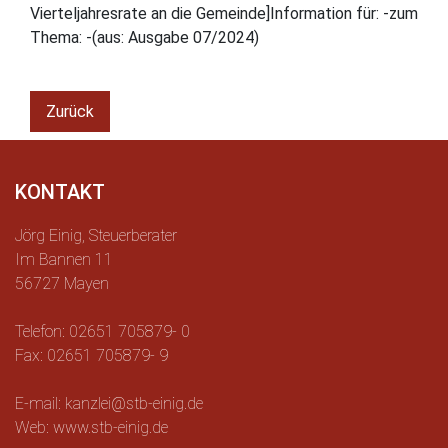
Vierteljahresrate an die Gemeinde]Information für: -zum
Thema: -(aus: Ausgabe 07/2024)
Zurück
KONTAKT
Jörg Einig, Steuerberater
Im Bannen 11
56727 Mayen
Telefon: 02651 705879- 0
Fax: 02651 705879- 9
E-mail: kanzlei@stb-einig.de
Web: www.stb-einig.de