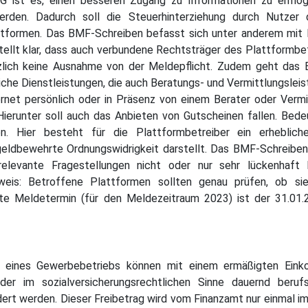
G ist es, einen besseren Zugang zu Informationen zu ermögl
erden. Dadurch soll die Steuerhinterziehung durch Nutzer
Plattformen. Das BMF-Schreiben befasst sich unter anderem mi
tellt klar, dass auch verbundene Rechtsträger des Plattformbetr
tzlich keine Ausnahme von der Meldepflicht. Zudem geht das B
nliche Dienstleistungen, die auch Beratungs- und Vermittlungsle
ternet persönlich oder in Präsenz von einem Berater oder Verm
r. Hierunter soll auch das Anbieten von Gutscheinen fallen. B
en. Hier besteht für die Plattformbetreiber ein erheblic
geldbewehrte Ordnungswidrigkeit darstellt. Das BMF-Schreibe
srelevante Fragestellungen nicht oder nur sehr lückenhaft
inweis: Betroffene Plattformen sollten genau prüfen, ob si
ste Meldetermin (für den Meldezeitraum 2023) ist der 31.01.
 eines Gewerbebetriebs können mit einem ermäßigten Einko
der im sozialversicherungsrechtlichen Sinne dauernd ber
dert werden. Dieser Freibetrag wird vom Finanzamt nur einmal 