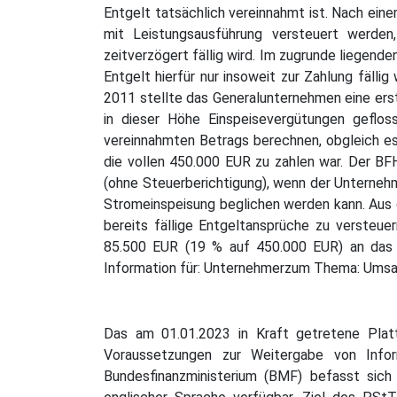
Entgelt tatsächlich vereinnahmt ist. Nach ein
mit Leistungsausführung versteuert werde
zeitverzögert fällig wird. Im zugrunde liegend
Entgelt hierfür nur insoweit zur Zahlung fäll
2011 stellte das Generalunternehmen eine ers
in dieser Höhe Einspeisevergütungen geflo
vereinnahmten Betrags berechnen, obgleich es
die vollen 450.000 EUR zu zahlen war. Der BF
(ohne Steuerberichtigung), wenn der Unternehm
Stromeinspeisung beglichen werden kann. Aus d
bereits fällige Entgeltansprüche zu versteu
85.500 EUR (19 % auf 450.000 EUR) an das 
Information für: Unternehmerzum Thema: Umsa
Das am 01.01.2023 in Kraft getretene Platt
Voraussetzungen zur Weitergabe von Infor
Bundesfinanzministerium (BMF) befasst sich