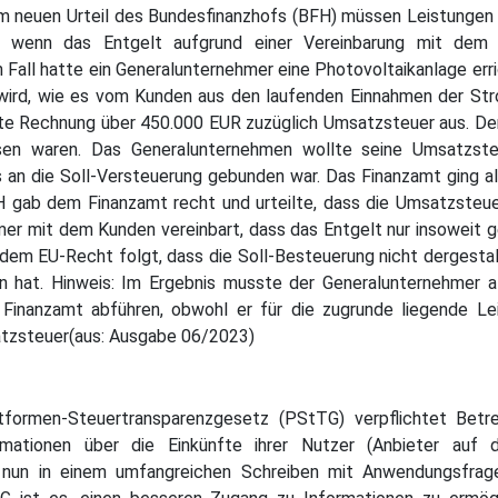
em neuen Urteil des Bundesfinanzhofs (BFH) müssen Leistungen 
n, wenn das Entgelt aufgrund einer Vereinbarung mit dem
en Fall hatte ein Generalunternehmer eine Photovoltaikanlage er
ig wird, wie es vom Kunden aus den laufenden Einnahmen der S
te Rechnung über 450.000 EUR zuzüglich Umsatzsteuer aus. Der 
ssen waren. Das Generalunternehmen wollte seine Umsatzste
 an die Soll-Versteuerung gebunden war. Das Finanzamt ging al
H gab dem Finanzamt recht und urteilte, dass die Umsatzsteu
er mit dem Kunden vereinbart, dass das Entgelt nur insoweit g
em EU-Recht folgt, dass die Soll-Besteuerung nicht dergestal
ern hat. Hinweis: Im Ergebnis musste der Generalunternehmer 
Finanzamt abführen, obwohl er für die zugrunde liegende 
tzsteuer(aus: Ausgabe 06/2023)
formen-Steuertransparenzgesetz (PStTG) verpflichtet Betre
mationen über die Einkünfte ihrer Nutzer (Anbieter auf 
 nun in einem umfangreichen Schreiben mit Anwendungsfragen