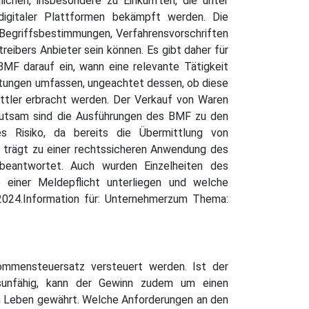
ichen, insbesondere zu Einkünften, die unter
 digitaler Plattformen bekämpft werden. Die
t Begriffsbestimmungen, Verfahrensvorschriften
eibers Anbieter sein können. Es gibt daher für
MF darauf ein, wann eine relevante Tätigkeit
istungen umfassen, ungeachtet dessen, ob diese
ittler erbracht werden. Der Verkauf von Waren
edeutsam sind die Ausführungen des BMF zu den
hes Risiko, da bereits die Übermittlung von
n trägt zu einer rechtssicheren Anwendung des
 beantwortet. Auch wurden Einzelheiten des
e einer Meldepflicht unterliegen und welche
2024.Information für: Unternehmerzum Thema:
mmensteuersatz versteuert werden. Ist der
ufsunfähig, kann der Gewinn zudem um einen
im Leben gewährt. Welche Anforderungen an den