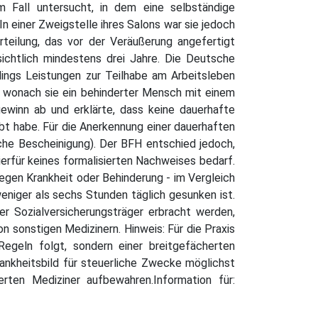
m Fall untersucht, in dem eine selbständige
n einer Zweigstelle ihres Salons war sie jedoch
rteilung, das vor der Veräußerung angefertigt
sichtlich mindestens drei Jahre. Die Deutsche
ings Leistungen zur Teilhabe am Arbeitsleben
t, wonach sie ein behinderter Mensch mit einem
ewinn ab und erklärte, dass keine dauerhafte
übt habe. Für die Anerkennung einer dauerhaften
iche Bescheinigung). Der BFH entschied jedoch,
erfür keines formalisierten Nachweises bedarf.
egen Krankheit oder Behinderung - im Vergleich
eniger als sechs Stunden täglich gesunken ist.
r Sozialversicherungsträger erbracht werden,
 sonstigen Medizinern. Hinweis: Für die Praxis
Regeln folgt, sondern einer breitgefächerten
Krankheitsbild für steuerliche Zwecke möglichst
ten Mediziner aufbewahren.Information für: