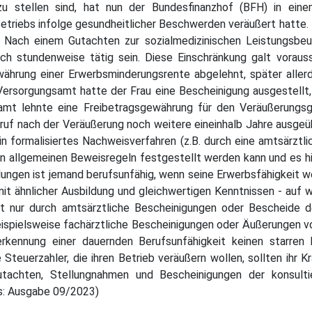
u stellen sind, hat nun der Bundesfinanzhof (BFH) in eine
Betriebs infolge gesundheitlicher Beschwerden veräußert hatte. I
g. Nach einem Gutachten zur sozialmedizinischen Leistungsbeu
ch stundenweise tätig sein. Diese Einschränkung galt voraus
ährung einer Erwerbsminderungsrente abgelehnt, später allerd
 Versorgungsamt hatte der Frau eine Bescheinigung ausgestell
amt lehnte eine Freibetragsgewährung für den Veräußerungsg
Beruf nach der Veräußerung noch weitere eineinhalb Jahre ausge
 formalisiertes Nachweisverfahren (z.B. durch eine amtsärztl
n allgemeinen Beweisregeln festgestellt werden kann und es hi
ungen ist jemand berufsunfähig, wenn seine Erwerbsfähigkeit w
t ähnlicher Ausbildung und gleichwertigen Kenntnissen - auf w
ht nur durch amtsärztliche Bescheinigungen oder Bescheide de
spielsweise fachärztliche Bescheinigungen oder Äußerungen von
rkennung einer dauernden Berufsunfähigkeit keinen starren 
Steuerzahler, die ihren Betrieb veräußern wollen, sollten ihr 
achten, Stellungnahmen und Bescheinigungen der konsultier
: Ausgabe 09/2023)