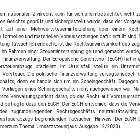
m nationalen Zivilrecht kann für sich allein betrachtet nicht
len Gerichts geprüft und sichergestellt wurde, dass der Vorgang
ht auf einer Mehrwertsteuerhinterziehung oder einem Recht
formellen und materiellen Voraussetzungen dafür erfüllt sind. 
stung tatsächlich erbracht, ist die Rechtsunwirksamkeit des z
 im Rahmen einer Steuerhinterziehung geltend gemacht wurde, i
er Finanzverwaltung. Der Europäische Gerichtshof (EuGH) hat i
steuerabzugs präzisiert. Im Urteilsfall stellte ein Unter
 Vorsteuer. Die polnische Finanzverwaltung versagte jedoch 
chäfts, denn es handle sich um ein Scheingeschäft. Dagegen w
s Vorliegen eines Scheingeschäfts nicht nachgewiesen war. N
ste Verwaltungsgericht daran, ob das Recht auf Vorsteuerabzug
d befragte dazu den EuGH. Der EuGH entschied, dass die Versa
des zugrundeliegenden Rechtsgeschäfts neutralitätswidrig
orsteuerabzugs begründenden Tatsachen. Hinweis: Der EuGH be
ehmerzum Thema: Umsatzsteuer(aus: Ausgabe 12/2023)