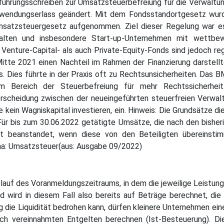
führungsschreiben zur Umsatzsteuerbefreiung für die Verwaltun
ndungserlass geändert. Mit dem Fondsstandortgesetz wurde 
msatzsteuergesetz aufgenommen. Ziel dieser Regelung war e
alten und insbesondere Start-up-Unternehmen mit wettbewe
 Venture-Capital- als auch Private-Equity-Fonds sind jedoch r
itte 2021 einen Nachteil im Rahmen der Finanzierung darstellt
s. Dies führte in der Praxis oft zu Rechtsunsicherheiten. Das B
im Bereich der Steuerbefreiung für mehr Rechtssicherh
rscheidung zwischen der neueingeführten steuerfreien Verwalt
e kein Wagniskapital investieren, ein. Hinweis: Die Grundsätze
r bis zum 30.06.2022 getätigte Umsätze, die nach den bisheri
 beanstandet, wenn diese von den Beteiligten übereinstimm
a: Umsatzsteuer(aus: Ausgabe 09/2022)
lauf des Voranmeldungszeitraums, in dem die jeweilige Leistun
d wird in diesem Fall also bereits auf Beträge berechnet, di
 die Liquidität bedrohen kann, dürfen kleinere Unternehmen e
ch vereinnahmten Entgelten berechnen (Ist-Besteuerung). Di