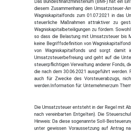
Das Bundesfinanzministerium (BMF) hat ein Ein
diesem Zusammenhang den Umsatzsteuer-Anwe
Wagniskapitalfonds zum 01.07.2021 in das U
steuerliche Maßnahmen attraktiver zu gest
Wagniskapitalbeteiligungen zu fördern. Sowohl
so dass die Belastung mit Umsatzsteuer bis M
keine Begriffsdefinition von Wagniskapitalfond
von Wagniskapitalfonds und sorgt damit 
Umsatzsteuerbefreiung und geht auf die Unte
steuerpflichtigen Verwaltung anderer Fonds, di
die nach dem 30.06.2021 ausgeführt werden. Fü
auch für Zwecke des Vorsteuerabzugs, nicht
werden.Information für: Unternehmerzum Them
Die Umsatzsteuer entsteht in der Regel mit Ab
nach vereinbarten Entgelten). Die Steuerschul
Hinweis: Da diese sogenannte Soll-Besteuerung
unter gewissen Voraussetzung auf Antrag na