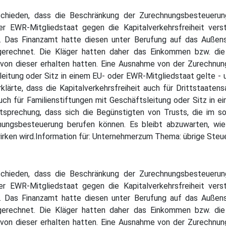
schieden, dass die Beschränkung der Zurechnungsbesteueru
er EWR-Mitgliedstaat gegen die Kapitalverkehrsfreiheit vers
ng. Das Finanzamt hatte diesen unter Berufung auf das Auße
ugerechnet. Die Kläger hatten daher das Einkommen bzw. die 
 von dieser erhalten hatten. Eine Ausnahme von der Zurechnu
eitung oder Sitz in einem EU- oder EWR-Mitgliedstaat gelte - u
ärte, dass die Kapitalverkehrsfreiheit auch für Drittstaaten
 für Familienstiftungen mit Geschäftsleitung oder Sitz in ei
chtsprechung, dass sich die Begünstigten von Trusts, die im 
ungsbesteuerung berufen können. Es bleibt abzuwarten, wi
ken wird.Information für: Unternehmerzum Thema: übrige Steu
schieden, dass die Beschränkung der Zurechnungsbesteueru
er EWR-Mitgliedstaat gegen die Kapitalverkehrsfreiheit vers
ng. Das Finanzamt hatte diesen unter Berufung auf das Auße
ugerechnet. Die Kläger hatten daher das Einkommen bzw. die 
 von dieser erhalten hatten. Eine Ausnahme von der Zurechnu