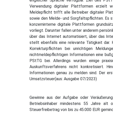
englischer Sprache verfügbar. Ziel des PStT
Verwendung digitaler Plattformen erzielt w
Meldepflicht trifft alle Betreiber digitaler 
sowie den Melde- und Sorgfaltspflichten. Es s
konzerninterne digitale Plattformen grundsä
vorliegt. Darunter fallen unter anderem persö
über das Internet automatisiert, über das In
stellt ebenfalls eine relevante Tätigkeit da
Korrekturpflichten bei unrichtigen Meldung
nichtmeldepflichtigen Informationen eine buß
PStTG bei. Allerdings wurden einige praxi
Auskunftsverfahrens nicht konkretisiert. H
Informationen genau zu melden sind. Der er
Umsatzsteuer(aus: Ausgabe 07/2023)
Gewinne aus der Aufgabe oder Veräußerung
Betriebsinhaber mindestens 55 Jahre alt o
Steuerfreibetrag von bis zu 45.000 EUR gemin