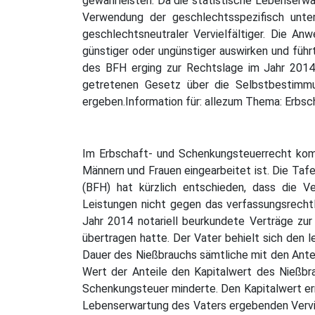
gewährleisten. Da die statistische Lebenserwa
Verwendung der geschlechtsspezifisch unter
geschlechtsneutraler Vervielfältiger. Die An
günstiger oder ungünstiger auswirken und führ
des BFH erging zur Rechtslage im Jahr 2014
getretenen Gesetz über die Selbstbestimmu
ergeben.Information für: allezum Thema: Erbs
Im Erbschaft- und Schenkungsteuerrecht komm
Männern und Frauen eingearbeitet ist. Die Taf
(BFH) hat kürzlich entschieden, dass die V
Leistungen nicht gegen das verfassungsrechtli
Jahr 2014 notariell beurkundete Verträge zu
übertragen hatte. Der Vater behielt sich den 
Dauer des Nießbrauchs sämtliche mit den Ante
Wert der Anteile den Kapitalwert des Nießbr
Schenkungsteuer minderte. Den Kapitalwert erm
Lebenserwartung des Vaters ergebenden Verviel