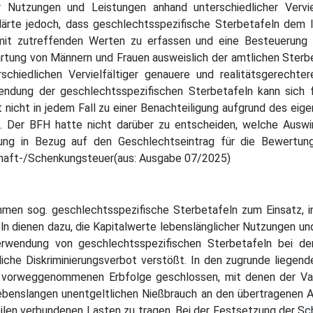
er Nutzungen und Leistungen anhand unterschiedlicher Verv
lärte jedoch, dass geschlechtsspezifische Sterbetafeln dem l
mit zutreffenden Werten zu erfassen und eine Besteuerung n
rtung von Männern und Frauen ausweislich der amtlichen Sterbet
schiedlichen Vervielfältiger genauere und realitätsgerecht
wendung der geschlechtsspezifischen Sterbetafeln kann sich f
t nicht in jedem Fall zu einer Benachteiligung aufgrund des ei
. Der BFH hatte nicht darüber zu entscheiden, welche Auswi
ng in Bezug auf den Geschlechtseintrag für die Bewertung
chaft-/Schenkungsteuer(aus: Ausgabe 07/2025)
en sog. geschlechtsspezifische Sterbetafeln zum Einsatz, i
eln dienen dazu, die Kapitalwerte lebenslänglicher Nutzungen un
erwendung von geschlechtsspezifischen Sterbetafeln bei d
che Diskriminierungsverbot verstößt. In den zugrunde liegend
r vorweggenommenen Erbfolge geschlossen, mit denen der Vat
lebenslangen unentgeltlichen Nießbrauch an den übertragenen An
ilen verbundenen Lasten zu tragen. Bei der Festsetzung der 