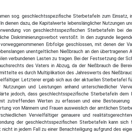
en sog. geschlechtsspezifische Sterbetafeln zum Einsatz, i
eln dienen dazu, die Kapitalwerte lebenslänglicher Nutzungen un
erwendung von geschlechtsspezifischen Sterbetafeln bei d
che Diskriminierungsverbot verstößt. In den zugrunde liegend
r vorweggenommenen Erbfolge geschlossen, mit denen der Vat
lebenslangen unentgeltlichen Nießbrauch an den übertragenen An
ilen verbundenen Lasten zu tragen. Bei der Festsetzung der 
auchsrechts des Vaters in Abzug, da der Nießbrauch die Bere
ittelte es durch Multiplikation des Jahreswerts des Nießbrauc
fältiger. Letzterer ergab sich aus der aktuellen Sterbetafel f
er Nutzungen und Leistungen anhand unterschiedlicher Verv
lärte jedoch, dass geschlechtsspezifische Sterbetafeln dem l
mit zutreffenden Werten zu erfassen und eine Besteuerung n
rtung von Männern und Frauen ausweislich der amtlichen Sterbet
schiedlichen Vervielfältiger genauere und realitätsgerecht
wendung der geschlechtsspezifischen Sterbetafeln kann sich f
t nicht in jedem Fall zu einer Benachteiligung aufgrund des ei