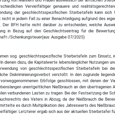
rtung von Männern und Frauen ausweislich der amtlichen Sterbet
schiedlichen Vervielfältiger genauere und realitätsgerecht
wendung der geschlechtsspezifischen Sterbetafeln kann sich f
t nicht in jedem Fall zu einer Benachteiligung aufgrund des ei
. Der BFH hatte nicht darüber zu entscheiden, welche Auswi
ng in Bezug auf den Geschlechtseintrag für die Bewertung
chaft-/Schenkungsteuer(aus: Ausgabe 07/2025)
en sog. geschlechtsspezifische Sterbetafeln zum Einsatz, i
eln dienen dazu, die Kapitalwerte lebenslänglicher Nutzungen un
erwendung von geschlechtsspezifischen Sterbetafeln bei d
che Diskriminierungsverbot verstößt. In den zugrunde liegend
r vorweggenommenen Erbfolge geschlossen, mit denen der Vat
lebenslangen unentgeltlichen Nießbrauch an den übertragenen An
ilen verbundenen Lasten zu tragen. Bei der Festsetzung der 
auchsrechts des Vaters in Abzug, da der Nießbrauch die Bere
ittelte es durch Multiplikation des Jahreswerts des Nießbrauc
fältiger. Letzterer ergab sich aus der aktuellen Sterbetafel f