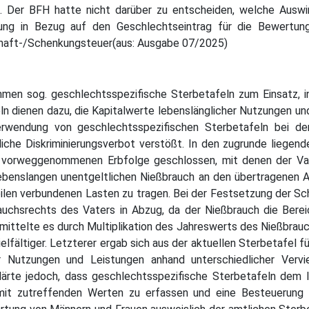
. Der BFH hatte nicht darüber zu entscheiden, welche Auswi
ng in Bezug auf den Geschlechtseintrag für die Bewertung
chaft-/Schenkungsteuer(aus: Ausgabe 07/2025)
en sog. geschlechtsspezifische Sterbetafeln zum Einsatz, i
eln dienen dazu, die Kapitalwerte lebenslänglicher Nutzungen un
erwendung von geschlechtsspezifischen Sterbetafeln bei d
che Diskriminierungsverbot verstößt. In den zugrunde liegend
r vorweggenommenen Erbfolge geschlossen, mit denen der Vat
lebenslangen unentgeltlichen Nießbrauch an den übertragenen An
ilen verbundenen Lasten zu tragen. Bei der Festsetzung der 
auchsrechts des Vaters in Abzug, da der Nießbrauch die Bere
ittelte es durch Multiplikation des Jahreswerts des Nießbrauc
fältiger. Letzterer ergab sich aus der aktuellen Sterbetafel f
er Nutzungen und Leistungen anhand unterschiedlicher Verv
lärte jedoch, dass geschlechtsspezifische Sterbetafeln dem l
mit zutreffenden Werten zu erfassen und eine Besteuerung n