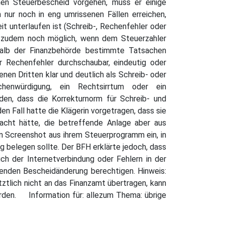
nen Steuerbescheid vorgehen, muss er einige
 nur noch in eng umrissenen Fällen erreichen,
t unterlaufen ist (Schreib-, Rechenfehler oder
s zudem noch möglich, wenn dem Steuerzahler
shalb der Finanzbehörde bestimmte Tatsachen
er Rechenfehler durchschaubar, eindeutig oder
nen Dritten klar und deutlich als Schreib- oder
henwürdigung, ein Rechtsirrtum oder ein
en, dass die Korrekturnorm für Schreib- und
en Fall hatte die Klägerin vorgetragen, dass sie
acht hätte, die betreffende Anlage aber aus
n Screenshot aus ihrem Steuerprogramm ein, in
 belegen sollte. Der BFH erklärte jedoch, dass
ch der Internetverbindung oder Fehlern in der
chenden Bescheidänderung berechtigen. Hinweis:
ztlich nicht an das Finanzamt übertragen, kann
erden. Information für: allezum Thema: übrige