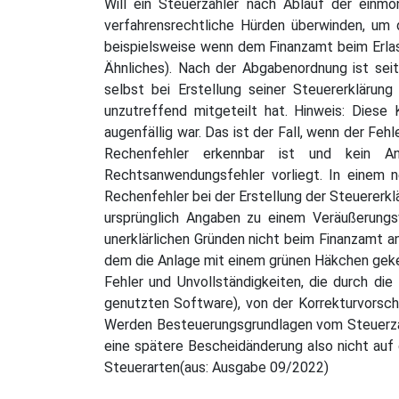
Will ein Steuerzahler nach Ablauf der einm
verfahrensrechtliche Hürden überwinden, um d
beispielsweise wenn dem Finanzamt beim Erlass
Ähnliches). Nach der Abgabenordnung ist se
selbst bei Erstellung seiner Steuererkläru
unzutreffend mitgeteilt hat. Hinweis: Diese 
augenfällig war. Das ist der Fall, wenn der Fe
Rechenfehler erkennbar ist und kein An
Rechtsanwendungsfehler vorliegt. In einem 
Rechenfehler bei der Erstellung der Steuererklä
ursprünglich Angaben zu einem Veräußerungs
unerklärlichen Gründen nicht beim Finanzamt 
dem die Anlage mit einem grünen Häkchen geken
Fehler und Unvollständigkeiten, die durch di
genutzten Software), von der Korrekturvorschr
Werden Besteuerungsgrundlagen vom Steuerzahle
eine spätere Bescheidänderung also nicht auf
Steuerarten(aus: Ausgabe 09/2022)