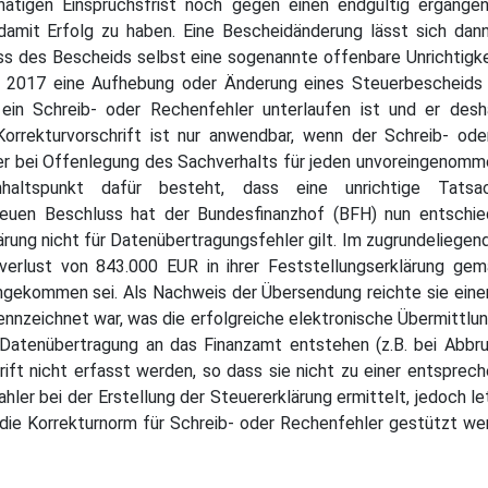
onatigen Einspruchsfrist noch gegen einen endgültig ergange
amit Erfolg zu haben. Eine Bescheidänderung lässt sich dann
 des Bescheids selbst eine sogenannte offenbare Unrichtigkei
it 2017 eine Aufhebung oder Änderung eines Steuerbescheid
ng ein Schreib- oder Rechenfehler unterlaufen ist und er de
Korrekturvorschrift ist nur anwendbar, wenn der Schreib- od
hler bei Offenlegung des Sachverhalts für jeden unvoreingenomme
haltspunkt dafür besteht, dass eine unrichtige Tatsac
neuen Beschluss hat der Bundesfinanzhof (BFH) nun entschied
rung nicht für Datenübertragungsfehler gilt. Im zugrundeliegend
verlust von 843.000 EUR in ihrer Feststellungserklärung gem
angekommen sei. Als Nachweis der Übersendung reichte sie eine
nzeichnet war, was die erfolgreiche elektronische Übermittlung
e Datenübertragung an das Finanzamt entstehen (z.B. bei Abbru
ift nicht erfasst werden, so dass sie nicht zu einer entspre
r bei der Erstellung der Steuererklärung ermittelt, jedoch let
 die Korrekturnorm für Schreib- oder Rechenfehler gestützt w