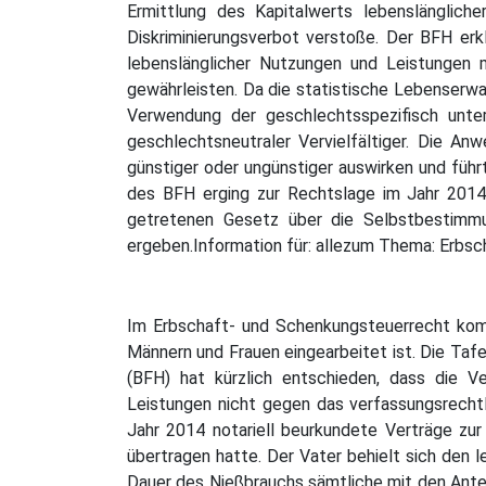
Ermittlung des Kapitalwerts lebenslänglich
Diskriminierungsverbot verstoße. Der BFH erk
lebenslänglicher Nutzungen und Leistungen 
gewährleisten. Da die statistische Lebenserwa
Verwendung der geschlechtsspezifisch unter
geschlechtsneutraler Vervielfältiger. Die An
günstiger oder ungünstiger auswirken und führ
des BFH erging zur Rechtslage im Jahr 2014
getretenen Gesetz über die Selbstbestimmu
ergeben.Information für: allezum Thema: Erbs
Im Erbschaft- und Schenkungsteuerrecht komm
Männern und Frauen eingearbeitet ist. Die Taf
(BFH) hat kürzlich entschieden, dass die V
Leistungen nicht gegen das verfassungsrechtli
Jahr 2014 notariell beurkundete Verträge zu
übertragen hatte. Der Vater behielt sich den 
Dauer des Nießbrauchs sämtliche mit den Ante