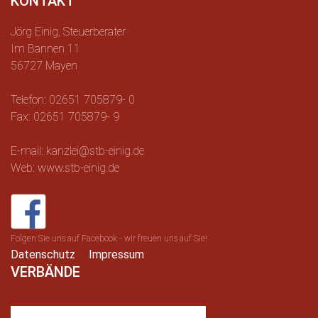
KONTAKT
Jörg Einig, Steuerberater
Im Bannen 11
56727 Mayen
Telefon: 02651 705879- 0
Fax: 02651 705879- 9
E-mail: kanzlei@stb-einig.de
Web: www.stb-einig.de
Folgen Sie uns auf Facebook - wir freuen uns auf Sie!
Datenschutz
Impressum
VERBÄNDE