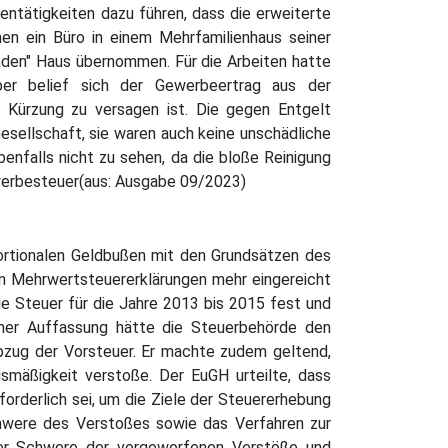
bentätigkeiten dazu führen, dass die erweiterte
en ein Büro in einem Mehrfamilienhaus seiner
mden" Haus übernommen. Für die Arbeiten hatte
er belief sich der Gewerbeertrag aus der
e Kürzung zu versagen ist. Die gegen Entgelt
esellschaft, sie waren auch keine unschädliche
enfalls nicht zu sehen, da die bloße Reinigung
werbesteuer(aus: Ausgabe 09/2023)
portionalen Geldbußen mit den Grundsätzen des
en Mehrwertsteuererklärungen mehr eingereicht
ie Steuer für die Jahre 2013 bis 2015 fest und
ner Auffassung hätte die Steuerbehörde den
bzug der Vorsteuer. Er machte zudem geltend,
mäßigkeit verstoße. Der EuGH urteilte, dass
forderlich sei, um die Ziele der Steuererhebung
chwere des Verstoßes sowie das Verfahren zur
 der Schwere der vorgeworfenen Verstöße und