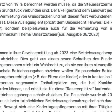
atz von 19 % berechnet werden müsse, da die Steuersatzermäßi
em Grundstück verbunden sind. Der BFH gestand dem Landwirt je
e Vermietung von Grundstücken und mit diesen fest verbundenen
sst. Diese Auslegung entspricht dem Unionsrecht. Hinweis: Die R
nt, sondern beispielsweise auch für die Vermietung von m
rnehmerzum Thema: Umsatzsteuer(aus: Ausgabe 06/2023)
nnen in ihrer Gewinnermittlung ab 2023 eine Betriebsausgabe
abziehbar. Dies geht aus einem neuen Schreiben des Bundesfi
egepersonen steht ein Wahlrecht zu, ob sie von ihren steuerpfli
hale Betriebsausgaben abziehen wollen. Ein pauschaler Betri
rgeberechtigten (z.B. der Eltern der Kinder) oder in kostenlos
geperson sogenannte Freihalteplätze vor, die bei Krankh
rden können, und erhält sie für diese "Reserveplätze" laufende 
etriebsausgabenpauschale abziehen. Die Pauschale wurde ab 2
ers als beim tatsächlichen Betriebsausgabenabzug darf sich du
n. Bewegt sich eine Kindertagespflegeperson mit ihrer Tätigkei