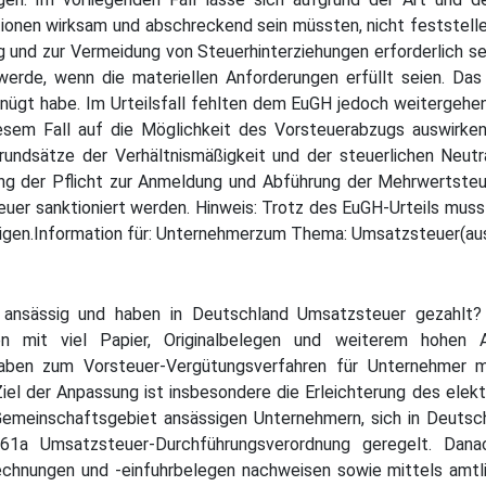
onen wirksam und abschreckend sein müssten, nicht feststelle
 und zur Vermeidung von Steuerhinterziehungen erforderlich sei
erde, wenn die materiellen Anforderungen erfüllt seien. Das 
ügt habe. Im Urteilsfall fehlten dem EuGH jedoch weitergehend
diesem Fall auf die Möglichkeit des Vorsteuerabzugs auswirk
undsätze der Verhältnismäßigkeit und der steuerlichen Neutra
ung der Pflicht zur Anmeldung und Abführung der Mehrwertsteu
er sanktioniert werden. Hinweis: Trotz des EuGH-Urteils muss
igen.Information für: Unternehmerzum Thema: Umsatzsteuer(au
 ansässig und haben in Deutschland Umsatzsteuer gezahlt?
en mit viel Papier, Originalbelegen und weiterem hohen
gaben zum Vorsteuer-Vergütungsverfahren für Unternehmer m
Ziel der Anpassung ist insbesondere die Erleichterung des ele
Gemeinschaftsgebiet ansässigen Unternehmern, sich in Deutsc
61a Umsatzsteuer-Durchführungsverordnung geregelt. Dan
echnungen und -einfuhrbelegen nachweisen sowie mittels amtli