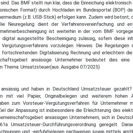
 sind. Das BMF stellt nun klar, dass die Einreichung elektroni
ronischen Format) durch Hochladen im Bundesportal (BOP) de
hermedium (z.B. USB-Stick) erfolgen kann. Zudem wird betont,
Die Neuregelung dient der Verfahrensvereinfachung und ent
ternehmerbescheinigung ist weiterhin in der vom BMF vor
 digital ausgestellte Bescheinigung zulässig, sofern diese i
ergütungsverfahrens vorzulegen. Hinweis: Die Regelungen d
 fortschreitenden Digitalisierung Rechnung und erleichtern di
schaftsgebiet ansässige Unternehmer bedeutet dies eine p
zum Thema: Umsatzsteuer(aus: Ausgabe 07/2025)
 ansässig und haben in Deutschland Umsatzsteuer gezahlt?
en mit viel Papier, Originalbelegen und weiterem hohen
gaben zum Vorsteuer-Vergütungsverfahren für Unternehmer m
Ziel der Anpassung ist insbesondere die Erleichterung des ele
Gemeinschaftsgebiet ansässigen Unternehmern, sich in Deutsc
61a Umsatzsteuer-Durchführungsverordnung geregelt. Dan
echnungen und -einfuhrbelegen nachweisen sowie mittels amtli