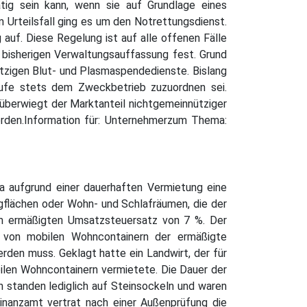
ätig sein kann, wenn sie auf Grundlage eines
m Urteilsfall ging es um den Notrettungsdienst.
uf. Diese Regelung ist auf alle offenen Fälle
 bisherigen Verwaltungsauffassung fest. Grund
ützigen Blut- und Plasmaspendedienste. Bislang
tufe stets dem Zweckbetrieb zuzuordnen sei.
 überwiegt der Marktanteil nichtgemeinnütziger
rden.Information für: Unternehmerzum Thema:
 aufgrund einer dauerhaften Vermietung eine
gflächen oder Wohn- und Schlafräumen, die der
nem ermäßigten Umsatzsteuersatz von 7 %. Der
g von mobilen Wohncontainern der ermäßigte
en muss. Geklagt hatte ein Landwirt, der für
bilen Wohncontainern vermietete. Die Dauer der
n standen lediglich auf Steinsockeln und waren
inanzamt vertrat nach einer Außenprüfung die