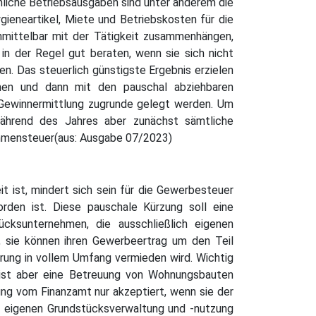
hliche Betriebsausgaben sind unter anderem die
gieneartikel, Miete und Betriebskosten für die
unmittelbar mit der Tätigkeit zusammenhängen,
 in der Regel gut beraten, wenn sie sich nicht
n. Das steuerlich günstigste Ergebnis erzielen
nen und dann mit den pauschal abziehbaren
Gewinnermittlung zugrunde gelegt werden. Um
während des Jahres aber zunächst sämtliche
mmensteuer(aus: Ausgabe 07/2023)
t ist, mindert sich sein für die Gewerbesteuer
rden ist. Diese pauschale Kürzung soll eine
cksunternehmen, die ausschließlich eigenen
, sie können ihren Gewerbeertrag um den Teil
rung in vollem Umfang vermieden wird. Wichtig
ig ist aber eine Betreuung von Wohnungsbauten
ng vom Finanzamt nur akzeptiert, wenn sie der
r eigenen Grundstücksverwaltung und -nutzung