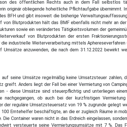
erson des öffentlichen Rechts auch in dem Fall selbstlos t
rin originär obliegende hoheitliche Pflichtaufgabe übernimmt. I
 BFH und gibt insoweit die bisherige Verwaltungsauffassung a
f von Blutprodukten hält das BMF ebenfalls nicht mehr an der
rukturen sowie ein verändertes Tätigkeitsvolumen der gemeinn
eiterverkauf von Blutprodukten der ersten Fraktionierungss
die industrielle Weiterverarbeitung mittels Aphereseverfahren
 auf Umsätze anzuwenden, die nach dem 31.12.2022 bewirkt we
auf seine Umsätze regelmäßig keine Umsatzsteuer zahlen, da
greift. Anders liegt der Fall bei einer Vermietung von Campin
en - diese Umsätze sind steuerpflichtig und unterliegen ei
age nachgegangen, ob auch bei der kurzfristigen Vermietun
 der reguläre Umsatzsteuersatz von 19 % zugrunde gelegt werd
 100 Erntehelfer beschäftigte, an die er zugleich Räume in mo
. Die Container waren nicht in das Erdreich eingelassen, sonder
ndwirt versteuerte seine Vermietungsumsätze mit 7 %. Das F