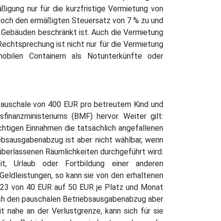
gung nur für die kurzfristige Vermietung von
doch den ermäßigten Steuersatz von 7 % zu und
 Gebäuden beschränkt ist. Auch die Vermietung
echtsprechung ist nicht nur für die Vermietung
obilen Containern als Notunterkünfte oder
npauschale von 400 EUR pro betreutem Kind und
nanzministeriums (BMF) hervor. Weiter gilt:
chtigen Einnahmen die tatsächlich angefallenen
ebsausgabenabzug ist aber nicht wählbar, wenn
 überlassenen Räumlichkeiten durchgeführt wird.
eit, Urlaub oder Fortbildung einer anderen
Geldleistungen, so kann sie von den erhaltenen
023 von 40 EUR auf 50 EUR je Platz und Monat
rch den pauschalen Betriebsausgabenabzug aber
t nahe an der Verlustgrenze, kann sich für sie