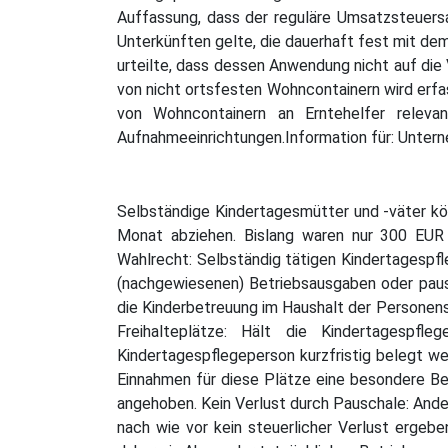
Auffassung, dass der reguläre Umsatzsteuers
Unterkünften gelte, die dauerhaft fest mit d
urteilte, dass dessen Anwendung nicht auf di
von nicht ortsfesten Wohncontainern wird erfa
von Wohncontainern an Erntehelfer releva
Aufnahmeeinrichtungen.Information für: Unte
Selbständige Kindertagesmütter und -väter kö
Monat abziehen. Bislang waren nur 300 EUR 
Wahlrecht: Selbständig tätigen Kindertagespfl
(nachgewiesenen) Betriebsausgaben oder pausc
die Kinderbetreuung im Haushalt der Personenso
Freihalteplätze: Hält die Kindertagespfle
Kindertagespflegeperson kurzfristig belegt we
Einnahmen für diese Plätze eine besondere B
angehoben. Kein Verlust durch Pauschale: And
nach wie vor kein steuerlicher Verlust ergebe