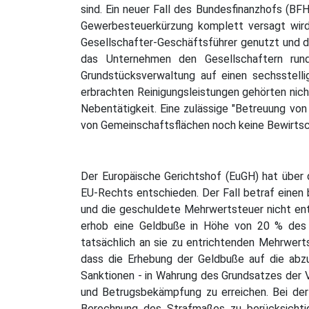
sind. Ein neuer Fall des Bundesfinanzhofs (BFH
Gewerbesteuerkürzung komplett versagt wird.
Gesellschafter-Geschäftsführer genutzt und d
das Unternehmen den Gesellschaftern run
Grundstücksverwaltung auf einen sechsstelli
erbrachten Reinigungsleistungen gehörten nich
Nebentätigkeit. Eine zulässige "Betreuung von
von Gemeinschaftsflächen noch keine Bewirts
Der Europäische Gerichtshof (EuGH) hat über 
EU-Rechts entschieden. Der Fall betraf einen
und die geschuldete Mehrwertsteuer nicht entr
erhob eine Geldbuße in Höhe von 20 % des 
tatsächlich an sie zu entrichtenden Mehrwer
dass die Erhebung der Geldbuße auf die abz
Sanktionen - in Wahrung des Grundsatzes der Ve
und Betrugsbekämpfung zu erreichen. Bei der
Berechnung des Strafmaßes zu berücksichtig