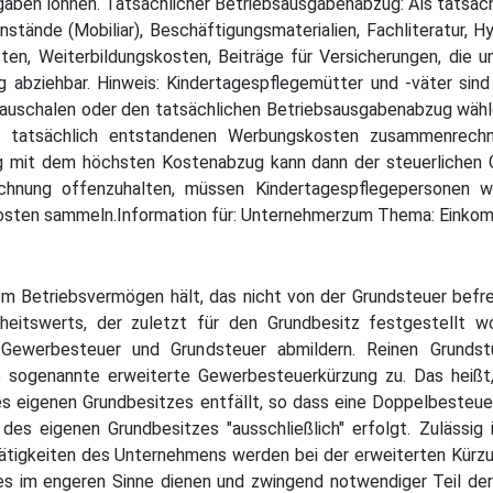
gaben lohnen. Tatsächlicher Betriebsausgabenabzug: Als tatsäc
tände (Mobiliar), Beschäftigungsmaterialien, Fachliteratur, Hy
en, Weiterbildungskosten, Beiträge für Versicherungen, die 
 abziehbar. Hinweis: Kindertagespflegemütter und -väter sind
auschalen oder den tatsächlichen Betriebsausgabenabzug wähle
e tatsächlich entstandenen Werbungskosten zusammenrech
ng mit dem höchsten Kostenabzug kann dann der steuerlichen 
rechnung offenzuhalten, müssen Kindertagespflegepersonen 
osten sammeln.Information für: Unternehmerzum Thema: Einko
 Betriebsvermögen hält, das nicht von der Grundsteuer befrei
eitswerts, der zuletzt für den Grundbesitz festgestellt wo
ewerbesteuer und Grundsteuer abmildern. Reinen Grundstü
e sogenannte erweiterte Gewerbesteuerkürzung zu. Das heißt
es eigenen Grundbesitzes entfällt, so dass eine Doppelbesteue
 des eigenen Grundbesitzes "ausschließlich" erfolgt. Zuläss
tigkeiten des Unternehmens werden bei der erweiterten Kürzu
s im engeren Sinne dienen und zwingend notwendiger Teil de