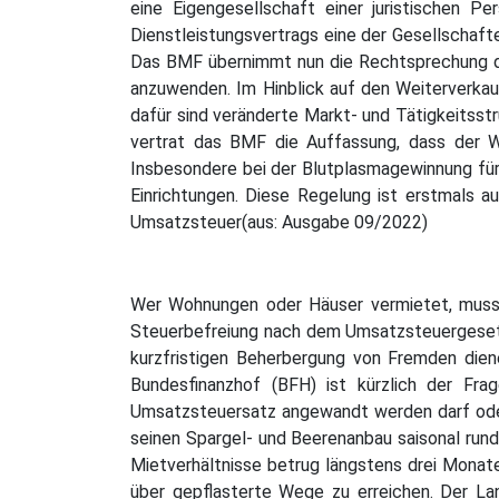
eine Eigengesellschaft einer juristischen P
Dienstleistungsvertrags eine der Gesellschafte
Das BMF übernimmt nun die Rechtsprechung des
anzuwenden. Im Hinblick auf den Weiterverkau
dafür sind veränderte Markt- und Tätigkeitsst
vertrat das BMF die Auffassung, dass der W
Insbesondere bei der Blutplasmagewinnung für 
Einrichtungen. Diese Regelung ist erstmals
Umsatzsteuer(aus: Ausgabe 09/2022)
Wer Wohnungen oder Häuser vermietet, muss 
Steuerbefreiung nach dem Umsatzsteuergesetz 
kurzfristigen Beherbergung von Fremden dien
Bundesfinanzhof (BFH) ist kürzlich der Fr
Umsatzsteuersatz angewandt werden darf oder
seinen Spargel- und Beerenanbau saisonal rund
Mietverhältnisse betrug längstens drei Monate
über gepflasterte Wege zu erreichen. Der La