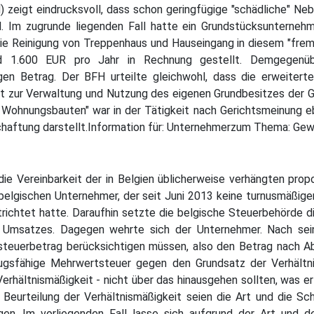
) zeigt eindrucksvoll, dass schon geringfügige "schädliche" Ne
 Im zugrunde liegenden Fall hatte ein Grundstücksunternehm
ie Reinigung von Treppenhaus und Hauseingang in diesem "fre
d 1.600 EUR pro Jahr in Rechnung gestellt. Demgegenüb
gen Betrag. Der BFH urteilte gleichwohl, dass die erweitert
t zur Verwaltung und Nutzung des eigenen Grundbesitzes der G
 Wohnungsbauten" war in der Tätigkeit nach Gerichtsmeinung eb
chaftung darstellt.Information für: Unternehmerzum Thema: Ge
die Vereinbarkeit der in Belgien üblicherweise verhängten pro
 belgischen Unternehmer, der seit Juni 2013 keine turnusmäßig
ichtet hatte. Daraufhin setzte die belgische Steuerbehörde d
Umsatzes. Dagegen wehrte sich der Unternehmer. Nach sei
tsteuerbetrag berücksichtigen müssen, also den Betrag nach A
ugsfähige Mehrwertsteuer gegen den Grundsatz der Verhältnis
rhältnismäßigkeit - nicht über das hinausgehen sollten, was er
 Beurteilung der Verhältnismäßigkeit seien die Art und die S
en. Im vorliegenden Fall lasse sich aufgrund der Art und