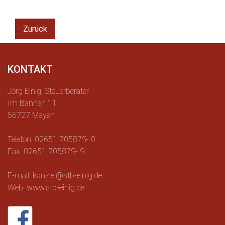
Zurück
KONTAKT
Jörg Einig, Steuerberater
Im Bannen 11
56727 Mayen
Telefon: 02651 705879- 0
Fax: 02651 705879- 9
E-mail: kanzlei@stb-einig.de
Web: www.stb-einig.de