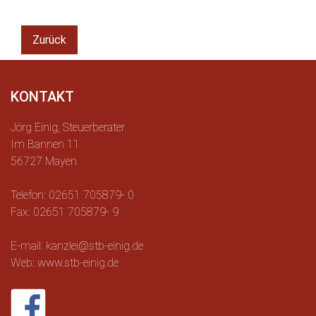
Zurück
KONTAKT
Jörg Einig, Steuerberater
Im Bannen 11
56727 Mayen
Telefon: 02651 705879- 0
Fax: 02651 705879- 9
E-mail: kanzlei@stb-einig.de
Web: www.stb-einig.de