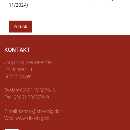
11/2024)
Zurück
KONTAKT
Jörg Einig, Steuerberater
Im Bannen 11
56727 Mayen
Telefon: 02651 705879- 0
Fax: 02651 705879- 9
E-mail: kanzlei@stb-einig.de
Web: www.stb-einig.de