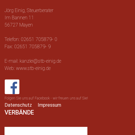
Jörg Einig, Steuerberater
Im Bannen 11
56727 Mayen
Telefon: 02651 705879- 0
Fax: 02651 705879- 9
E-mail: kanzlei@stb-einig.de
Web: www.stb-einig.de
Folgen Sie uns auf Facebook - wir freuen uns auf Sie!
Datenschutz
Impressum
VERBÄNDE