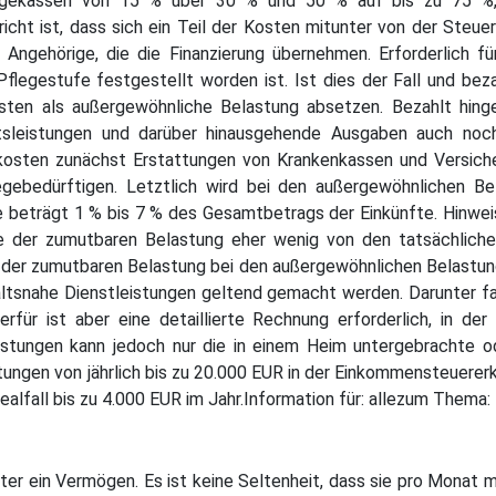
legekassen von 15 % über 30 % und 50 % auf bis zu 75 %, 
icht ist, dass sich ein Teil der Kosten mitunter von der Steuer
Angehörige, die die Finanzierung übernehmen. Erforderlich f
flegestufe festgestellt worden ist. Ist dies der Fall und bez
osten als außergewöhnliche Belastung absetzen. Bezahlt hing
ltsleistungen und darüber hinausgehende Ausgaben auch noc
mkosten zunächst Erstattungen von Krankenkassen und Versiche
ebedürftigen. Letztlich wird bei den außergewöhnlichen Bela
 beträgt 1 % bis 7 % des Gesamtbetrags der Einkünfte. Hinwei
e der zumutbaren Belastung eher wenig von den tatsächliche
 der zumutbaren Belastung bei den außergewöhnlichen Belastun
tsnahe Dienstleistungen geltend gemacht werden. Darunter fa
für ist aber eine detaillierte Rechnung erforderlich, in der
istungen kann jedoch nur die in einem Heim untergebrachte 
tungen von jährlich bis zu 20.000 EUR in der Einkommensteuere
dealfall bis zu 4.000 EUR im Jahr.Information für: allezum The
ter ein Vermögen. Es ist keine Seltenheit, dass sie pro Monat 