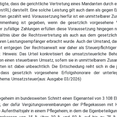
tigte, dass die gerichtliche Vertretung eines Mandanten durch e
RL) darstellt. Eine solche Leistung gilt auch dann als gegen E
en gezahlt wird. Voraussetzung hierfür ist ein unmittelbarer
ammenhang ist gegeben, wenn die gesetzlich vorgesehene 
der zufällige Zahlungen erfüllen diese Voraussetzung hingegen ni
tnis über die Rechtsvertretung als auch aus dem gesetzliche
baren Leistungsempfänger erbracht wurde. Auch der Umstand, d
nicht entgegen. Der Rechtsanwalt war daher als Steuerpflichti
. Hinweis: Das Urteil konkretisiert die umsatzsteuerliche Be
den einen steuerbaren Umsatz, sofern sie in unmittelbarem Zus
en ist dabei unbeachtlich. Die Entscheidung reiht sich in di
dass gesetzlich vorgesehene Erfolgshonorare der unterl
 Thema: Umsatzsteuer(aus: Ausgabe 03/2026)
legeheim im bundesweiten Schnitt einen Eigenanteil von 3.108 
r, der dafür Vergütungsvereinbarungen der Pflegekassen mit 
e Aufenthaltsjahr in einem Pflegeheim, in dem die Eigenbeteili