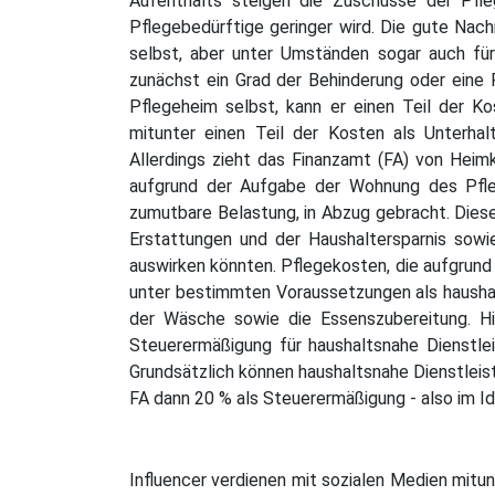
Aufenthalts steigen die Zuschüsse der Pf
Pflegebedürftige geringer wird. Die gute Nachr
selbst, aber unter Umständen sogar auch für 
zunächst ein Grad der Behinderung oder eine P
Pflegeheim selbst, kann er einen Teil der K
mitunter einen Teil der Kosten als Unterha
Allerdings zieht das Finanzamt (FA) von Hei
aufgrund der Aufgabe der Wohnung des Pfleg
zumutbare Belastung, in Abzug gebracht. Diese
Erstattungen und der Haushaltersparnis sowi
auswirken könnten. Pflegekosten, die aufgrund
unter bestimmten Voraussetzungen als haushal
der Wäsche sowie die Essenszubereitung. Hier
Steuerermäßigung für haushaltsnahe Dienstle
Grundsätzlich können haushaltsnahe Dienstleis
FA dann 20 % als Steuerermäßigung - also im I
Influencer verdienen mit sozialen Medien mitun