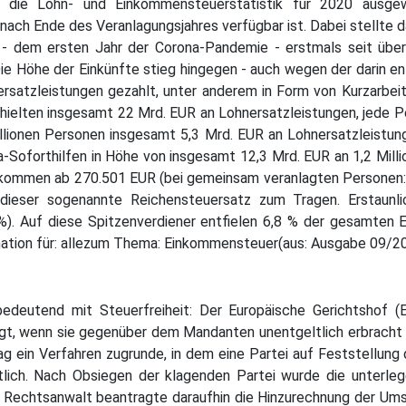
 die Lohn- und Einkommensteuerstatistik für 2020 ausgew
nach Ende des Veranlagungsjahres verfügbar ist. Dabei stellte 
 - dem ersten Jahr der Corona-Pandemie - erstmals seit übe
ie Höhe der Einkünfte stieg hingegen - auch wegen der darin e
rsatzleistungen gezahlt, unter anderem in Form von Kurzarbei
rhielten insgesamt 22 Mrd. EUR an Lohnersatzleistungen, jede P
llionen Personen insgesamt 5,3 Mrd. EUR an Lohnersatzleistun
-Soforthilfen in Höhe von insgesamt 12,3 Mrd. EUR an 1,2 Mill
inkommen ab 270.501 EUR (bei gemeinsam veranlagten Personen:
dieser sogenannte Reichensteuersatz zum Tragen. Erstaunli
%). Auf diese Spitzenverdiener entfielen 6,8 % der gesamten 
ion für: allezum Thema: Einkommensteuer(aus: Ausgabe 09/2
bedeutend mit Steuerfreiheit: Der Europäische Gerichtshof (
gt, wenn sie gegenüber dem Mandanten unentgeltlich erbracht 
lag ein Verfahren zugrunde, in dem eine Partei auf Feststellung 
tlich. Nach Obsiegen der klagenden Partei wurde die unterle
er Rechtsanwalt beantragte daraufhin die Hinzurechnung der Um