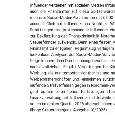
Influencer verdienen mit sozialen Medien mitun
auch die Finanzämter auf diese Spitzenverdi
mehrerer Social-Media-Plattformen mit 6.000 D
ausschließlich auf Influencer aus Nordrhein-
Ermittlungen sind professionelle Influencer, d
zur Bekämpfung der Finanzkriminalität Nordrhe
Steuerfahnder aufwendig. Denn einen festen Ar
Finanzamt zu entgehen. Regelmäßig verlagern I
lückenlose Analysen der Social-Media-Aktivit
Folge können dann Durchsuchungsbeschlüsse un
nachzuvollziehen: Es gibt Vergütungen für Kl
Werbung, die nur temporär sichtbar ist und n
Werbepartnerschaften und -einnahmen zurückv
laufende Strafverfahren gegen in Nordrhein-We
geht es um einen hohen fünfstelligen steue
Finanzverwaltung hat Influencer mittlerweile
sollen im ersten Quartal 2026 abgeschlossen w
übrige Steuerarten(aus: Ausgabe 10/2025)