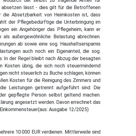
wodurch der selbst zu tragende Anteil für
 absetzen lässt - dies gilt für die Betroffenen
ür die Absetzbarkeit von Heimkosten ist, dass
ahlt der Pflegebedürftige die Unterbringung im
egen ein Angehöriger das Pflegeheim, kann er
h als außergewöhnliche Belastung abrechnen.
rungen ab sowie eine sog. Haushaltsersparnis
stungen auch noch ein Eigenanteil, die sog.
s: In der Regel bleibt nach Abzug der besagten
n Kosten übrig, die sich noch steuermindernd
gen nicht steuerlich zu Buche schlagen, können
llen Kosten für die Reinigung des Zimmers und
 die Leistungen getrennt aufgeführt sind. Die
oder gepflegte Person selbst geltend machen.
rklärung angesetzt werden. Davon errechnet das
ma: Einkommensteuer(aus: Ausgabe 12/2025)
mehrere 10.000 EUR verdienen. Mittlerweile sind