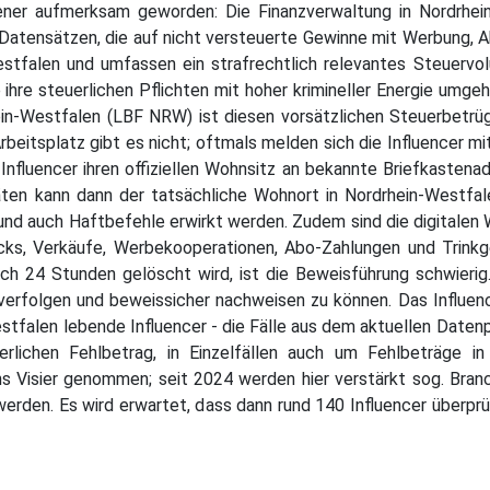
ener aufmerksam geworden: Die Finanzverwaltung in Nordrhein
atensätzen, die auf nicht versteuerte Gewinne mit Werbung, A
Westfalen und umfassen ein strafrechtlich relevantes Steuervo
ie ihre steuerlichen Pflichten mit hoher krimineller Energie um
in-Westfalen (LBF NRW) ist diesen vorsätzlichen Steuerbetrüge
beitsplatz gibt es nicht; oftmals melden sich die Influencer 
nfluencer ihren offiziellen Wohnsitz an bekannte Briefkastena
äten kann dann der tatsächliche Wohnort in Nordrhein-Westfa
d auch Haftbefehle erwirkt werden. Zudem sind die digitalen 
icks, Verkäufe, Werbekooperationen, Abo-Zahlungen und Trinkg
ach 24 Stunden gelöscht wird, ist die Beweisführung schwierig
erfolgen und beweissicher nachweisen zu können. Das Influe
stfalen lebende Influencer - die Fälle aus dem aktuellen Datenp
rlichen Fehlbetrag, in Einzelfällen auch um Fehlbeträge in
 ins Visier genommen; seit 2024 werden hier verstärkt sog. B
erden. Es wird erwartet, dass dann rund 140 Influencer überprü