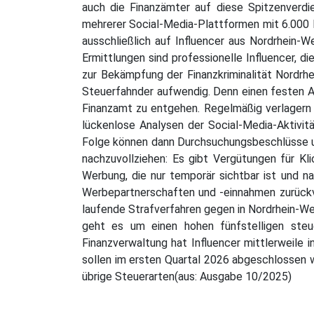
auch die Finanzämter auf diese Spitzenverdi
mehrerer Social-Media-Plattformen mit 6.000 D
ausschließlich auf Influencer aus Nordrhein-
Ermittlungen sind professionelle Influencer, d
zur Bekämpfung der Finanzkriminalität Nordrhe
Steuerfahnder aufwendig. Denn einen festen Ar
Finanzamt zu entgehen. Regelmäßig verlagern I
lückenlose Analysen der Social-Media-Aktivit
Folge können dann Durchsuchungsbeschlüsse un
nachzuvollziehen: Es gibt Vergütungen für Kl
Werbung, die nur temporär sichtbar ist und n
Werbepartnerschaften und -einnahmen zurückv
laufende Strafverfahren gegen in Nordrhein-We
geht es um einen hohen fünfstelligen steue
Finanzverwaltung hat Influencer mittlerweile
sollen im ersten Quartal 2026 abgeschlossen w
übrige Steuerarten(aus: Ausgabe 10/2025)