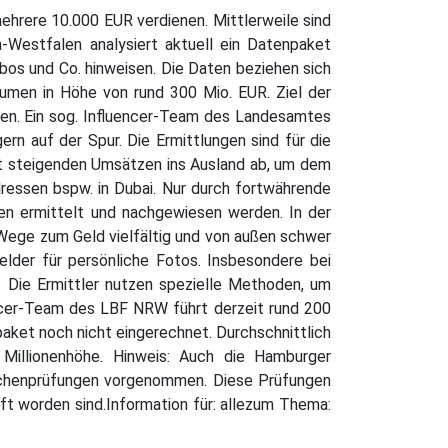
mehrere 10.000 EUR verdienen. Mittlerweile sind
-Westfalen analysiert aktuell ein Datenpaket
bos und Co. hinweisen. Die Daten beziehen sich
lumen in Höhe von rund 300 Mio. EUR. Ziel der
gehen. Ein sog. Influencer-Team des Landesamtes
rn auf der Spur. Die Ermittlungen sind für die
mit steigenden Umsätzen ins Ausland ab, um dem
dressen bspw. in Dubai. Nur durch fortwährende
len ermittelt und nachgewiesen werden. In der
Wege zum Geld vielfältig und von außen schwer
elder für persönliche Fotos. Insbesondere bei
. Die Ermittler nutzen spezielle Methoden, um
ncer-Team des LBF NRW führt derzeit rund 200
aket noch nicht eingerechnet. Durchschnittlich
 Millionenhöhe. Hinweis: Auch die Hamburger
ranchenprüfungen vorgenommen. Diese Prüfungen
ft worden sind.Information für: allezum Thema: