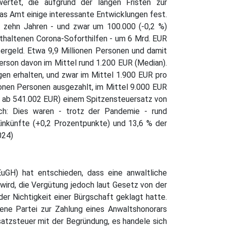
ertet, die aufgrund der langen Fristen zur
das Amt einige interessante Entwicklungen fest.
r zehn Jahren - und zwar um 100.000 (-0,2 %)
nthaltenen Corona-Soforthilfen - um 6 Mrd. EUR
tergeld. Etwa 9,9 Millionen Personen und damit
erson davon im Mittel rund 1.200 EUR (Median).
gen erhalten, und zwar im Mittel 1.900 EUR pro
ionen Personen ausgezahlt, im Mittel 9.000 EUR
 ab 541.002 EUR) einem Spitzensteuersatz von
ch: Dies waren - trotz der Pandemie - rund
Einkünfte (+0,2 Prozentpunkte) und 13,6 % der
024)
EuGH) hat entschieden, dass eine anwaltliche
wird, die Vergütung jedoch laut Gesetz von der
der Nichtigkeit einer Bürgschaft geklagt hatte.
gene Partei zur Zahlung eines Anwaltshonorars
satzsteuer mit der Begründung, es handele sich