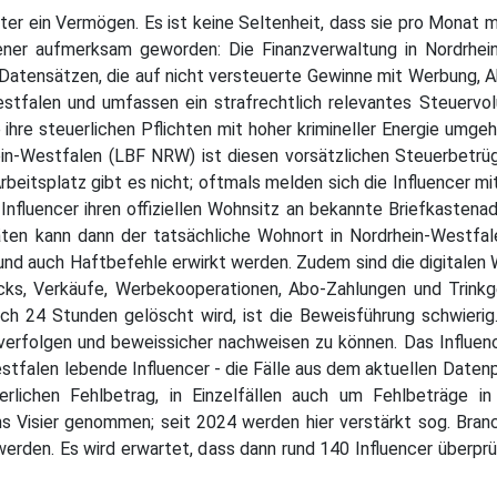
ter ein Vermögen. Es ist keine Seltenheit, dass sie pro Monat 
ener aufmerksam geworden: Die Finanzverwaltung in Nordrhein
atensätzen, die auf nicht versteuerte Gewinne mit Werbung, A
Westfalen und umfassen ein strafrechtlich relevantes Steuervo
ie ihre steuerlichen Pflichten mit hoher krimineller Energie um
in-Westfalen (LBF NRW) ist diesen vorsätzlichen Steuerbetrüge
beitsplatz gibt es nicht; oftmals melden sich die Influencer 
nfluencer ihren offiziellen Wohnsitz an bekannte Briefkastena
äten kann dann der tatsächliche Wohnort in Nordrhein-Westfa
d auch Haftbefehle erwirkt werden. Zudem sind die digitalen 
icks, Verkäufe, Werbekooperationen, Abo-Zahlungen und Trinkg
ach 24 Stunden gelöscht wird, ist die Beweisführung schwierig
erfolgen und beweissicher nachweisen zu können. Das Influe
stfalen lebende Influencer - die Fälle aus dem aktuellen Datenp
rlichen Fehlbetrag, in Einzelfällen auch um Fehlbeträge in
 ins Visier genommen; seit 2024 werden hier verstärkt sog. B
erden. Es wird erwartet, dass dann rund 140 Influencer überprü