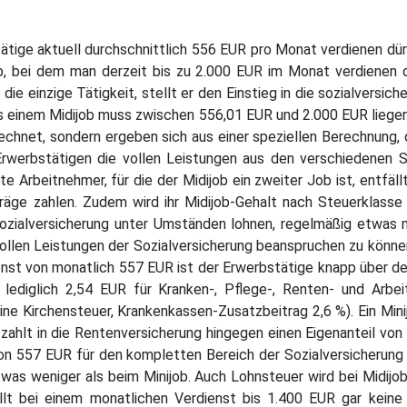
tätige aktuell durchschnittlich 556 EUR pro Monat verdienen dü
b, bei dem man derzeit bis zu 2.000 EUR im Monat verdienen da
die einzige Tätigkeit, stellt er den Einstieg in die sozialversic
s einem Midijob muss zwischen 556,01 EUR und 2.000 EUR liegen
hnet, sondern ergeben sich aus einer speziellen Berechnung, die
rwerbstätigen die vollen Leistungen aus den verschiedenen Sp
te Arbeitnehmer, für die der Midijob ein zweiter Job ist, entfäl
räge zahlen. Zudem wird ihr Midijob-Gehalt nach Steuerklasse 
 Sozialversicherung unter Umständen lohnen, regelmäßig etwas 
 vollen Leistungen der Sozialversicherung beanspruchen zu können
st von monatlich 557 EUR ist der Erwerbstätige knapp über der G
ediglich 2,54 EUR für Kranken-, Pflege-, Renten- und Arbeit
ine Kirchensteuer, Krankenkassen-Zusatzbeitrag 2,6 %). Ein Mini
zahlt in die Rentenversicherung hingegen einen Eigenanteil von 
von 557 EUR für den kompletten Bereich der Sozialversicherung
as weniger als beim Minijob. Auch Lohnsteuer wird bei Midijob
fällt bei einem monatlichen Verdienst bis 1.400 EUR gar keine