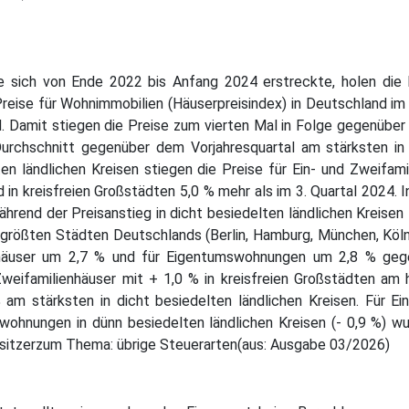
e sich von Ende 2022 bis Anfang 2024 erstreckte, holen die 
Preise für Wohnimmobilien (Häuserpreisindex) in Deutschland im 
 Damit stiegen die Preise zum vierten Mal in Folge gegenüber d
urchschnitt gegenüber dem Vorjahresquartal am stärksten in 
ten ländlichen Kreisen stiegen die Preise für Ein- und Zweifa
d in kreisfreien Großstädten 5,0 % mehr als im 3. Quartal 2024. 
rend der Preisanstieg in dicht besiedelten ländlichen Kreisen
en größten Städten Deutschlands (Berlin, Hamburg, München, Köln
enhäuser um 2,7 % und für Eigentumswohnungen um 2,8 % ge
 Zweifamilienhäuser mit + 1,0 % in kreisfreien Großstädten a
 am stärksten in dicht besiedelten ländlichen Kreisen. Für Ei
mswohnungen in dünn besiedelten ländlichen Kreisen (- 0,9 %
esitzerzum Thema: übrige Steuerarten(aus: Ausgabe 03/2026)