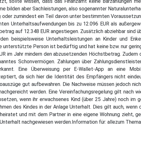
ützt, sollte wissen, dass das Finanzamt keine Barzahlungen me
me bilden aber Sachleistungen, also sogenannter Naturalunterhalt
ung oder zumindest ein Teil davon unter bestimmten Voraussetz
nnten Unterhaltsaufwendungen bis zu 12.096 EUR als außergew
betrag auf 12.348 EUR angestiegen. Zusätzlich abziehbar sind 
rden beispielsweise Unterhaltsleistungen an Kinder und Enkel
e unterstützte Person ist bedürftig und hat keine bzw. nur geri
UR im Jahr mindern den abzusetzenden Höchstbetrag. Zudem 
enanntes Schonvermögen. Zahlungen über Zahlungsdienstleiste
rkannt. Eine Überweisung per E-Wallet-App an eine Mobi
ptiert, da sich hier die Identität des Empfängers nicht eindeut
auszüge gut aufbewahren. Die Nachweise müssen jedoch nicht 
achgereicht werden. Eine Vereinfachungsregelung gilt nach wi
bsetzen, wenn ihr erwachsenes Kind (über 25 Jahre) noch im g
nahmen des Kindes in der Anlage Unterhalt. Dies gilt auch, we
eiratet und mit dem Partner in eine eigene Wohnung zieht, geh
 Unterhalt nachgewiesen werden.Information für: allezum Them