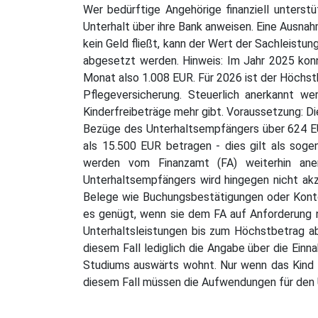
Wer bedürftige Angehörige finanziell unterst
Unterhalt über ihre Bank anweisen. Eine Ausnah
kein Geld fließt, kann der Wert der Sachleist
abgesetzt werden. Hinweis: Im Jahr 2025 ko
Monat also 1.008 EUR. Für 2026 ist der Höchst
Pflegeversicherung. Steuerlich anerkannt we
Kinderfreibeträge mehr gibt. Voraussetzung: Di
Bezüge des Unterhaltsempfängers über 624 E
als 15.500 EUR betragen - dies gilt als sog
werden vom Finanzamt (FA) weiterhin ane
Unterhaltsempfängers wird hingegen nicht akze
Belege wie Buchungsbestätigungen oder Konto
es genügt, wenn sie dem FA auf Anforderung n
Unterhaltsleistungen bis zum Höchstbetrag a
diesem Fall lediglich die Angabe über die Ein
Studiums auswärts wohnt. Nur wenn das Kind h
diesem Fall müssen die Aufwendungen für den