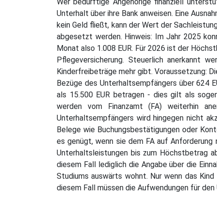
Wer bedürftige Angehörige finanziell unterst
Unterhalt über ihre Bank anweisen. Eine Ausnah
kein Geld fließt, kann der Wert der Sachleist
abgesetzt werden. Hinweis: Im Jahr 2025 ko
Monat also 1.008 EUR. Für 2026 ist der Höchst
Pflegeversicherung. Steuerlich anerkannt we
Kinderfreibeträge mehr gibt. Voraussetzung: Di
Bezüge des Unterhaltsempfängers über 624 E
als 15.500 EUR betragen - dies gilt als sog
werden vom Finanzamt (FA) weiterhin ane
Unterhaltsempfängers wird hingegen nicht akze
Belege wie Buchungsbestätigungen oder Konto
es genügt, wenn sie dem FA auf Anforderung n
Unterhaltsleistungen bis zum Höchstbetrag a
diesem Fall lediglich die Angabe über die Ein
Studiums auswärts wohnt. Nur wenn das Kind h
diesem Fall müssen die Aufwendungen für den