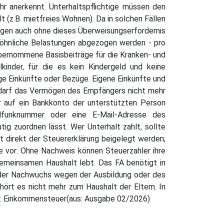
hr anerkennt. Unterhaltspflichtige müssen den
 (z.B. mietfreies Wohnen). Da in solchen Fällen
ungen auch ohne dieses Überweisungserfordernis
öhnliche Belastungen abgezogen werden - pro
übernommene Basisbeiträge für die Kranken- und
kinder, für die es kein Kindergeld und keine
nge Einkünfte oder Bezüge. Eigene Einkünfte und
darf das Vermögen des Empfängers nicht mehr
r auf ein Bankkonto der unterstützten Person
lfunknummer oder eine E-Mail-Adresse des
ig zuordnen lässt. Wer Unterhalt zahlt, sollte
direkt der Steuererklärung beigelegt werden;
e vor: Ohne Nachweis können Steuerzahler ihre
emeinsamen Haushalt lebt. Das FA benötigt in
nn der Nachwuchs wegen der Ausbildung oder des
ört es nicht mehr zum Haushalt der Eltern. In
a: Einkommensteuer(aus: Ausgabe 02/2026)