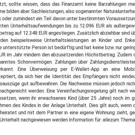
ützt, sollte wissen, dass das Finanzamt keine Barzahlungen me
me bilden aber Sachleistungen, also sogenannter Naturalunterhalt
ung oder zumindest ein Teil davon unter bestimmten Voraussetz
nnten Unterhaltsaufwendungen bis zu 12.096 EUR als außergew
betrag auf 12.348 EUR angestiegen. Zusätzlich abziehbar sind 
rden beispielsweise Unterhaltsleistungen an Kinder und Enkel
e unterstützte Person ist bedürftig und hat keine bzw. nur geri
UR im Jahr mindern den abzusetzenden Höchstbetrag. Zudem 
enanntes Schonvermögen. Zahlungen über Zahlungsdienstleiste
rkannt. Eine Überweisung per E-Wallet-App an eine Mobi
ptiert, da sich hier die Identität des Empfängers nicht eindeut
auszüge gut aufbewahren. Die Nachweise müssen jedoch nicht 
achgereicht werden. Eine Vereinfachungsregelung gilt nach wi
bsetzen, wenn ihr erwachsenes Kind (über 25 Jahre) noch im g
nahmen des Kindes in der Anlage Unterhalt. Dies gilt auch, we
eiratet und mit dem Partner in eine eigene Wohnung zieht, geh
 Unterhalt nachgewiesen werden.Information für: allezum Them