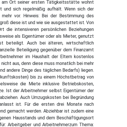
g am Ort seiner ersten Tätigkeitsstätte wohnt
 und sich regelmäßig aufhält. Wenn sich der
g mehr vor. Hinweis: Bei der Bestimmung des
roß diese ist und wie sie ausgestattet ist. Von
t die intensiveren persönlichen Beziehungen
sweise als Eigentümer oder als Mieter, genutzt
beteiligt. Auch bei älteren, wirtschaftlich
inanzielle Beteiligung gegenüber dem Finanzamt
rbeitnehmer im Haushalt der Eltern kostenlos
 nicht aus, denn diese muss monatlich bei mehr
nd andere Dinge des täglichen Bedarfs) liegen.
rkunftskosten) bis zu einem Höchstbetrag von
lsweise die Miete inklusive Betriebskosten,
e. Ist der Arbeitnehmer selbst Eigentümer der
g abziehen. Auch Umzugskosten bei Begründung
nlasst ist. Für die ersten drei Monate nach
nd gemacht werden. Abziehbar ist zudem eine
eigenen Hausstands und dem Beschäftigungsort
n für: Arbeitgeber und Arbeitnehmerzum Thema: