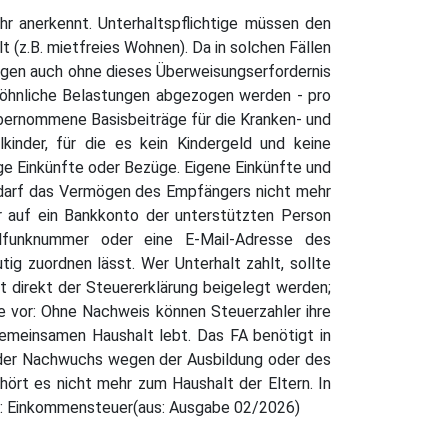
hr anerkennt. Unterhaltspflichtige müssen den
 (z.B. mietfreies Wohnen). Da in solchen Fällen
ungen auch ohne dieses Überweisungserfordernis
öhnliche Belastungen abgezogen werden - pro
übernommene Basisbeiträge für die Kranken- und
kinder, für die es kein Kindergeld und keine
nge Einkünfte oder Bezüge. Eigene Einkünfte und
darf das Vermögen des Empfängers nicht mehr
r auf ein Bankkonto der unterstützten Person
lfunknummer oder eine E-Mail-Adresse des
ig zuordnen lässt. Wer Unterhalt zahlt, sollte
direkt der Steuererklärung beigelegt werden;
e vor: Ohne Nachweis können Steuerzahler ihre
emeinsamen Haushalt lebt. Das FA benötigt in
nn der Nachwuchs wegen der Ausbildung oder des
ört es nicht mehr zum Haushalt der Eltern. In
a: Einkommensteuer(aus: Ausgabe 02/2026)