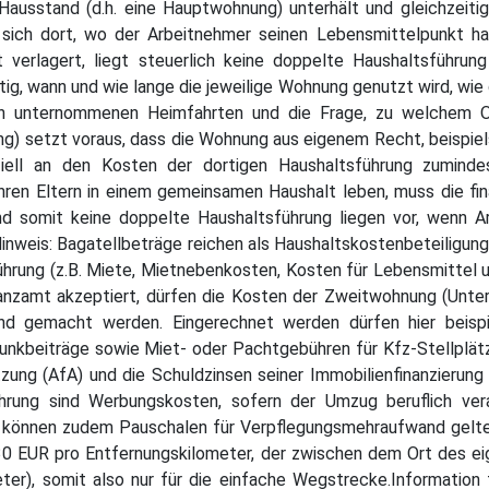
 Hausstand (d.h. eine Hauptwohnung) unterhält und gleichzeiti
sich dort, wo der Arbeitnehmer seinen Lebensmittelpunkt hat
 verlagert, liegt steuerlich keine doppelte Haushaltsführun
ig, wann und wie lange die jeweilige Wohnung genutzt wird, wie g
n unternommenen Heimfahrten und die Frage, zu welchem Or
) setzt voraus, dass die Wohnung aus eigenem Recht, beispiel
iell an den Kosten der dortigen Haushaltsführung zumindest 
 ihren Eltern in einem gemeinsamen Haushalt leben, muss die f
d somit keine doppelte Haushaltsführung liegen vor, wenn A
inweis: Bagatellbeträge reichen als Haushaltskostenbeteiligung
hrung (z.B. Miete, Mietnebenkosten, Kosten für Lebensmittel u
anzamt akzeptiert, dürfen die Kosten der Zweitwohnung (Unte
 gemacht werden. Eingerechnet werden dürfen hier beispie
nkbeiträge sowie Miet- oder Pachtgebühren für Kfz-Stellplätz
zung (AfA) und die Schuldzinsen seiner Immobilienfinanzierun
rung sind Werbungskosten, sofern der Umzug beruflich vera
g können zudem Pauschalen für Verpflegungsmehraufwand gelte
,30 EUR pro Entfernungskilometer, der zwischen dem Ort des 
ter), somit also nur für die einfache Wegstrecke.Informatio