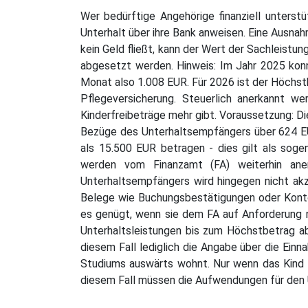
Wer bedürftige Angehörige finanziell unterst
Unterhalt über ihre Bank anweisen. Eine Ausnah
kein Geld fließt, kann der Wert der Sachleist
abgesetzt werden. Hinweis: Im Jahr 2025 ko
Monat also 1.008 EUR. Für 2026 ist der Höchst
Pflegeversicherung. Steuerlich anerkannt we
Kinderfreibeträge mehr gibt. Voraussetzung: Di
Bezüge des Unterhaltsempfängers über 624 E
als 15.500 EUR betragen - dies gilt als sog
werden vom Finanzamt (FA) weiterhin ane
Unterhaltsempfängers wird hingegen nicht akze
Belege wie Buchungsbestätigungen oder Konto
es genügt, wenn sie dem FA auf Anforderung n
Unterhaltsleistungen bis zum Höchstbetrag a
diesem Fall lediglich die Angabe über die Ein
Studiums auswärts wohnt. Nur wenn das Kind h
diesem Fall müssen die Aufwendungen für den