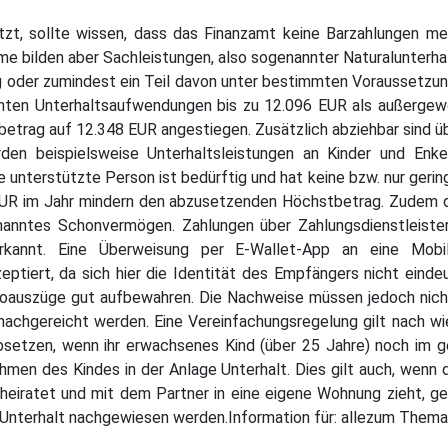
ützt, sollte wissen, dass das Finanzamt keine Barzahlungen me
me bilden aber Sachleistungen, also sogenannter Naturalunterhalt
ung oder zumindest ein Teil davon unter bestimmten Voraussetz
nnten Unterhaltsaufwendungen bis zu 12.096 EUR als außergew
betrag auf 12.348 EUR angestiegen. Zusätzlich abziehbar sind 
rden beispielsweise Unterhaltsleistungen an Kinder und Enkel
e unterstützte Person ist bedürftig und hat keine bzw. nur geri
UR im Jahr mindern den abzusetzenden Höchstbetrag. Zudem 
enanntes Schonvermögen. Zahlungen über Zahlungsdienstleiste
rkannt. Eine Überweisung per E-Wallet-App an eine Mobi
ptiert, da sich hier die Identität des Empfängers nicht eindeut
auszüge gut aufbewahren. Die Nachweise müssen jedoch nicht 
achgereicht werden. Eine Vereinfachungsregelung gilt nach wi
bsetzen, wenn ihr erwachsenes Kind (über 25 Jahre) noch im g
nahmen des Kindes in der Anlage Unterhalt. Dies gilt auch, we
eiratet und mit dem Partner in eine eigene Wohnung zieht, geh
 Unterhalt nachgewiesen werden.Information für: allezum Them