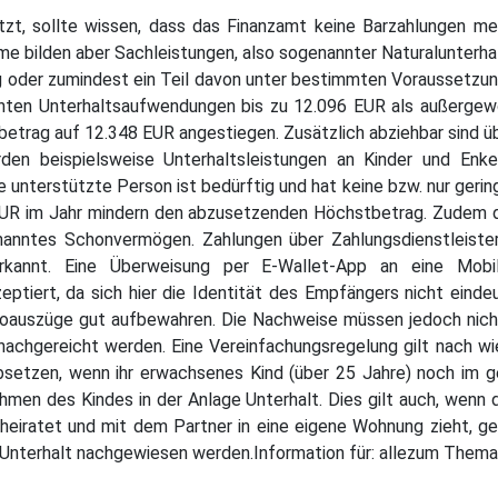
ützt, sollte wissen, dass das Finanzamt keine Barzahlungen me
me bilden aber Sachleistungen, also sogenannter Naturalunterhalt
ung oder zumindest ein Teil davon unter bestimmten Voraussetz
nnten Unterhaltsaufwendungen bis zu 12.096 EUR als außergew
betrag auf 12.348 EUR angestiegen. Zusätzlich abziehbar sind 
rden beispielsweise Unterhaltsleistungen an Kinder und Enkel
e unterstützte Person ist bedürftig und hat keine bzw. nur geri
UR im Jahr mindern den abzusetzenden Höchstbetrag. Zudem 
enanntes Schonvermögen. Zahlungen über Zahlungsdienstleiste
rkannt. Eine Überweisung per E-Wallet-App an eine Mobi
ptiert, da sich hier die Identität des Empfängers nicht eindeut
auszüge gut aufbewahren. Die Nachweise müssen jedoch nicht 
achgereicht werden. Eine Vereinfachungsregelung gilt nach wi
bsetzen, wenn ihr erwachsenes Kind (über 25 Jahre) noch im g
nahmen des Kindes in der Anlage Unterhalt. Dies gilt auch, we
eiratet und mit dem Partner in eine eigene Wohnung zieht, geh
 Unterhalt nachgewiesen werden.Information für: allezum Them