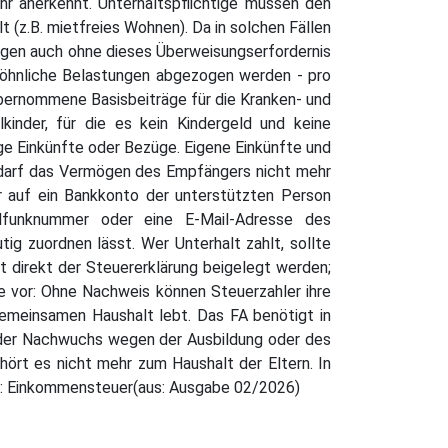
hr anerkennt. Unterhaltspflichtige müssen den
 (z.B. mietfreies Wohnen). Da in solchen Fällen
ungen auch ohne dieses Überweisungserfordernis
öhnliche Belastungen abgezogen werden - pro
übernommene Basisbeiträge für die Kranken- und
kinder, für die es kein Kindergeld und keine
nge Einkünfte oder Bezüge. Eigene Einkünfte und
darf das Vermögen des Empfängers nicht mehr
r auf ein Bankkonto der unterstützten Person
lfunknummer oder eine E-Mail-Adresse des
ig zuordnen lässt. Wer Unterhalt zahlt, sollte
direkt der Steuererklärung beigelegt werden;
e vor: Ohne Nachweis können Steuerzahler ihre
emeinsamen Haushalt lebt. Das FA benötigt in
nn der Nachwuchs wegen der Ausbildung oder des
ört es nicht mehr zum Haushalt der Eltern. In
a: Einkommensteuer(aus: Ausgabe 02/2026)