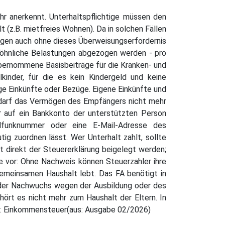
hr anerkennt. Unterhaltspflichtige müssen den
 (z.B. mietfreies Wohnen). Da in solchen Fällen
ungen auch ohne dieses Überweisungserfordernis
öhnliche Belastungen abgezogen werden - pro
übernommene Basisbeiträge für die Kranken- und
kinder, für die es kein Kindergeld und keine
nge Einkünfte oder Bezüge. Eigene Einkünfte und
darf das Vermögen des Empfängers nicht mehr
r auf ein Bankkonto der unterstützten Person
lfunknummer oder eine E-Mail-Adresse des
ig zuordnen lässt. Wer Unterhalt zahlt, sollte
direkt der Steuererklärung beigelegt werden;
e vor: Ohne Nachweis können Steuerzahler ihre
emeinsamen Haushalt lebt. Das FA benötigt in
nn der Nachwuchs wegen der Ausbildung oder des
ört es nicht mehr zum Haushalt der Eltern. In
a: Einkommensteuer(aus: Ausgabe 02/2026)