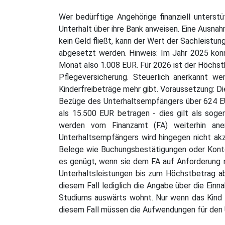
Wer bedürftige Angehörige finanziell unterst
Unterhalt über ihre Bank anweisen. Eine Ausnah
kein Geld fließt, kann der Wert der Sachleist
abgesetzt werden. Hinweis: Im Jahr 2025 ko
Monat also 1.008 EUR. Für 2026 ist der Höchst
Pflegeversicherung. Steuerlich anerkannt we
Kinderfreibeträge mehr gibt. Voraussetzung: Di
Bezüge des Unterhaltsempfängers über 624 E
als 15.500 EUR betragen - dies gilt als sog
werden vom Finanzamt (FA) weiterhin ane
Unterhaltsempfängers wird hingegen nicht akze
Belege wie Buchungsbestätigungen oder Konto
es genügt, wenn sie dem FA auf Anforderung n
Unterhaltsleistungen bis zum Höchstbetrag a
diesem Fall lediglich die Angabe über die Ein
Studiums auswärts wohnt. Nur wenn das Kind h
diesem Fall müssen die Aufwendungen für den