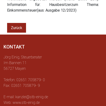
Information für: Hausbesitzerzum Thema:
Einkommensteuer(aus: Ausgabe 12/2023)
Zurück
KONTAKT
Jörg Einig, Steuerberater
Im Bannen 11
56727 Mayen
Telefon: 02651 705879- 0
Fax: 02651 705879- 9
E-mail: kanzlei@stb-einig.de
Web: www.stb-einig.de