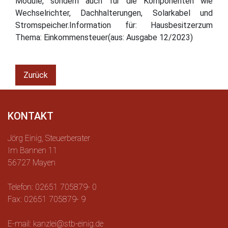
Module, sondern auch für die Komponenten wie
Wechselrichter, Dachhalterungen, Solarkabel und
Stromspeicher.Information für: Hausbesitzerzum
Thema: Einkommensteuer(aus: Ausgabe 12/2023)
Zurück
KONTAKT
Jörg Einig, Steuerberater
Im Bannen 11
56727 Mayen
Telefon: 02651 705879- 0
Fax: 02651 705879- 9
E-mail: kanzlei@stb-einig.de