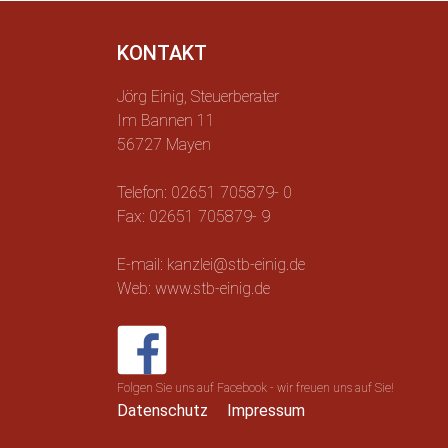
KONTAKT
Jörg Einig, Steuerberater
Im Bannen 11
56727 Mayen
Telefon: 02651 705879- 0
Fax: 02651 705879- 9
E-mail: kanzlei@stb-einig.de
Web: www.stb-einig.de
Folgen Sie uns auf Facebook - wir freuen uns auf Sie!
Datenschutz
Impressum