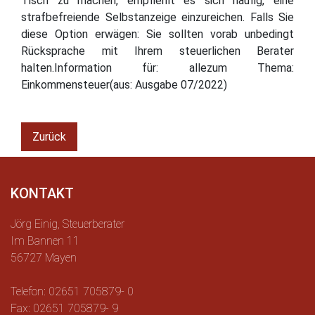
Tisch zu machen, empfiehlt es sich häufig, eine
strafbefreiende Selbstanzeige einzureichen. Falls Sie
diese Option erwägen: Sie sollten vorab unbedingt
Rücksprache mit Ihrem steuerlichen Berater
halten.Information für: allezum Thema:
Einkommensteuer(aus: Ausgabe 07/2022)
Zurück
KONTAKT
Jörg Einig, Steuerberater
Im Bannen 11
56727 Mayen
Telefon: 02651 705879- 0
Fax: 02651 705879- 9