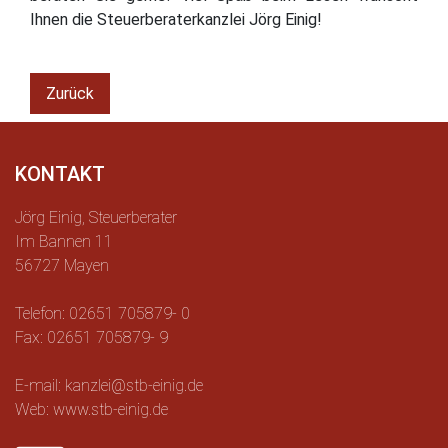
Ihnen die Steuerberaterkanzlei Jörg Einig!
Zurück
KONTAKT
Jörg Einig, Steuerberater
Im Bannen 11
56727 Mayen
Telefon: 02651 705879- 0
Fax: 02651 705879- 9
E-mail: kanzlei@stb-einig.de
Web: www.stb-einig.de