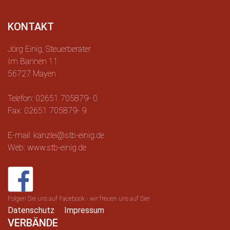
KONTAKT
Jörg Einig, Steuerberater
Im Bannen 11
56727 Mayen
Telefon: 02651 705879- 0
Fax: 02651 705879- 9
E-mail: kanzlei@stb-einig.de
Web: www.stb-einig.de
Folgen Sie uns auf Facebook - wir freuen uns auf Sie!
Datenschutz
Impressum
VERBÄNDE