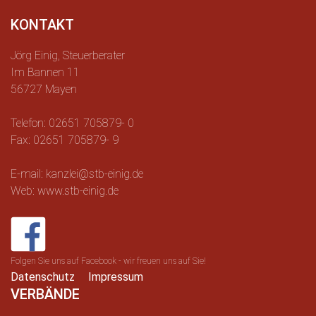
KONTAKT
Jörg Einig, Steuerberater
Im Bannen 11
56727 Mayen
Telefon: 02651 705879- 0
Fax: 02651 705879- 9
E-mail: kanzlei@stb-einig.de
Web: www.stb-einig.de
Folgen Sie uns auf Facebook - wir freuen uns auf Sie!
Datenschutz
Impressum
VERBÄNDE