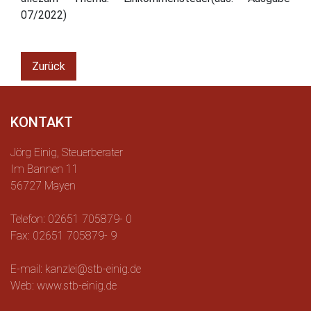
07/2022)
Zurück
KONTAKT
Jörg Einig, Steuerberater
Im Bannen 11
56727 Mayen
Telefon: 02651 705879- 0
Fax: 02651 705879- 9
E-mail: kanzlei@stb-einig.de
Web: www.stb-einig.de