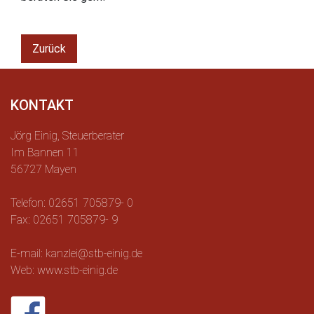
Zurück
KONTAKT
Jörg Einig, Steuerberater
Im Bannen 11
56727 Mayen
Telefon: 02651 705879- 0
Fax: 02651 705879- 9
E-mail: kanzlei@stb-einig.de
Web: www.stb-einig.de