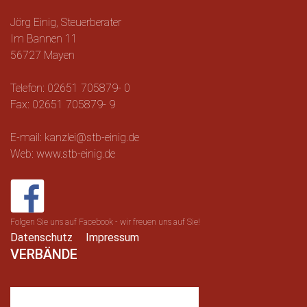
Jörg Einig, Steuerberater
Im Bannen 11
56727 Mayen
Telefon: 02651 705879- 0
Fax: 02651 705879- 9
E-mail: kanzlei@stb-einig.de
Web: www.stb-einig.de
Folgen Sie uns auf Facebook - wir freuen uns auf Sie!
Datenschutz
Impressum
VERBÄNDE