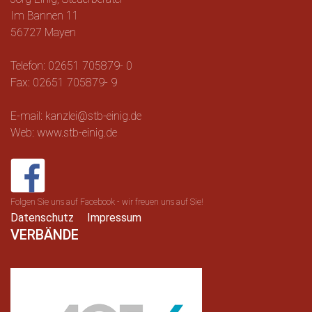
Im Bannen 11
56727 Mayen
Telefon: 02651 705879- 0
Fax: 02651 705879- 9
E-mail: kanzlei@stb-einig.de
Web: www.stb-einig.de
Folgen Sie uns auf Facebook - wir freuen uns auf Sie!
Datenschutz
Impressum
VERBÄNDE