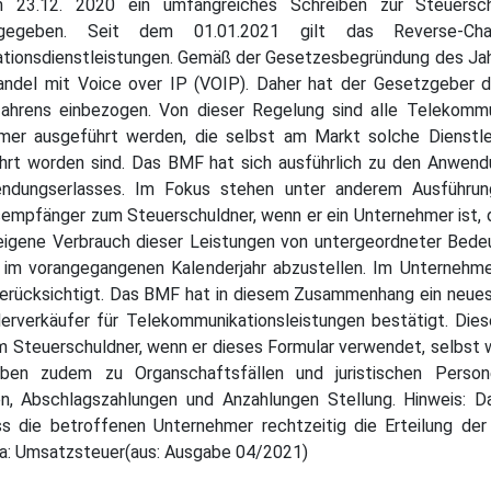
m 23.12. 2020 ein umfangreiches Schreiben zur Steuersch
ausgegeben. Seit dem 01.01.2021 gilt das Reverse-Char
tionsdienstleistungen. Gemäß der Gesetzesbegründung des Jah
andel mit Voice over IP (VOIP). Daher hat der Gesetzgeber d
hrens einbezogen. Von dieser Regelung sind alle Telekommuni
er ausgeführt werden, die selbst am Markt solche Dienstleis
hrt worden sind. Das BMF hat sich ausführlich zu den Anwen
ndungserlasses. Im Fokus stehen unter anderem Ausführun
sempfänger zum Steuerschuldner, wenn er ein Unternehmer ist, 
eigene Verbrauch dieser Leistungen von untergeordneter Bede
se im vorangegangenen Kalenderjahr abzustellen. Im Unternehm
erücksichtigt. Das BMF hat in diesem Zusammenhang ein neue
rverkäufer für Telekommunikationsleistungen bestätigt. Dies
Steuerschuldner, wenn er dieses Formular verwendet, selbst w
iben zudem zu Organschaftsfällen und juristischen Perso
, Abschlagszahlungen und Anzahlungen Stellung. Hinweis: D
ss die betroffenen Unternehmer rechtzeitig die Erteilung de
ma: Umsatzsteuer(aus: Ausgabe 04/2021)