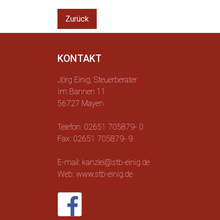
Zurück
KONTAKT
Jörg Einig, Steuerberater
Im Bannen 11
56727 Mayen
Telefon: 02651 705879- 0
Fax: 02651 705879- 9
E-mail: kanzlei@stb-einig.de
Web: www.stb-einig.de