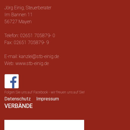
Jörg Einig, Steuerberater
Im Bannen 11
56727 Mayen
Telefon: 02651 705879- 0
Fax: 02651 705879- 9
E-mail: kanzlei@stb-einig.de
Web: www.stb-einig.de
Folgen Sie uns auf Facebook - wir freuen uns auf Sie!
Datenschutz
Impressum
VERBÄNDE