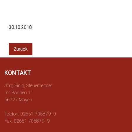
30.10.2018
Zurück
KONTAKT
Jörg Einig, Steuerberater
Im Bannen 11
56727 Mayen
Telefon: 02651 705879- 0
Fax: 02651 705879- 9