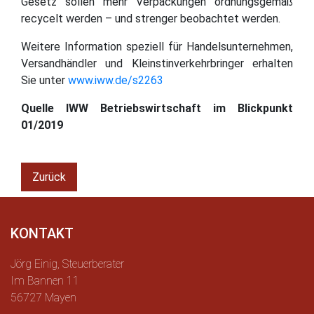
Gesetz sollen mehr Verpackungen ordnungsgemäß
recycelt werden – und strenger beobachtet werden.
Weitere Information speziell für Handelsunternehmen,
Versandhändler und Kleinstinverkehrbringer erhalten
Sie unter
www.iww.de/s2263
Quelle IWW Betriebswirtschaft im Blickpunkt
01/2019
Zurück
KONTAKT
Jörg Einig, Steuerberater
Im Bannen 11
56727 Mayen