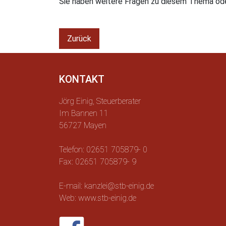
Sie haben weitere Fragen zu diesem Thema oder
Zurück
KONTAKT
Jörg Einig, Steuerberater
Im Bannen 11
56727 Mayen
Telefon: 02651 705879- 0
Fax: 02651 705879- 9
E-mail: kanzlei@stb-einig.de
Web: www.stb-einig.de